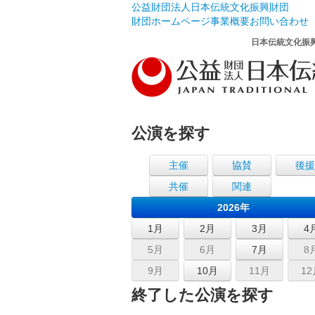
公益財団法人日本伝統文化振興財団
財団ホームページ
事業概要
お問い合わせ
日本伝統文化振
公演を探す
主催
協賛
後
共催
関連
2026年
1月
2月
3月
4
5月
6月
7月
8
9月
10月
11月
12
終了した公演を探す