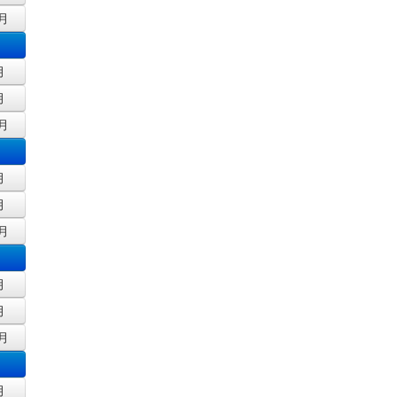
月
月
月
月
月
月
月
月
月
月
月