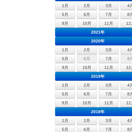
1月
2月
3月
4
5月
6月
7月
8
9月
10月
11月
12
2021年
2020年
1月
2月
3月
4
5月
6月
7月
8
9月
10月
11月
12
2019年
1月
2月
3月
4
5月
6月
7月
8
9月
10月
11月
12
2018年
1月
2月
3月
4
5月
6月
7月
8