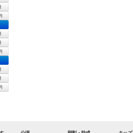
月
月
月
月
月
月
月
月
す
公演
顕彰・助成
キッズ