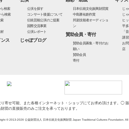
から検索
公演を探す
日本伝統文化振興財団賞
じゃ
から検索
コンサート後援について
中島勝祐創作賞
じゃ
検索
伝統芸能公演のご提案
邦楽技能者オーディショ
ヒッ
国際交流事業
ン
平多
教材
公演レポート
「音
賛助会員・寄付
講習
インス
じゃぽブログ
賛助会員募集・寄付のお
お問
願い
店
賛助会員
寄付
取り寄せ可能、また各種インターネット・ショップにてお求め頂けます。◯ 
当財団の直接販売のみご注文を承っております。
ht © 2013-2026 公益財団法人 日本伝統文化振興財団 Japan Traditional Cultures Foundation. All Ri