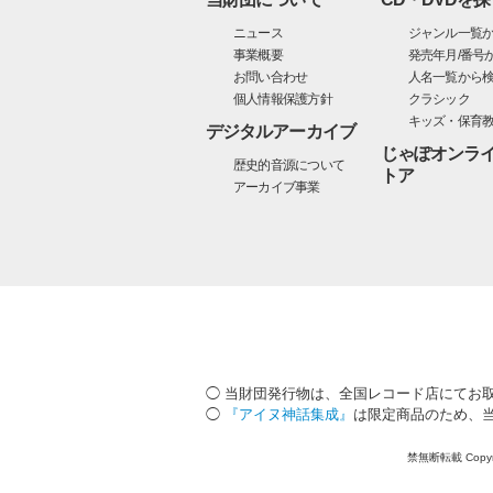
ニュース
ジャンル一覧
事業概要
発売年月/番号
お問い合わせ
人名一覧から
個人情報保護方針
クラシック
キッズ・保育
デジタルアーカイブ
じゃぽオンラ
歴史的音源について
トア
アーカイブ事業
◯ 当財団発行物は、全国レコード店にてお
◯
『アイヌ神話集成』
は限定商品のため、
禁無断転載 Copyrig