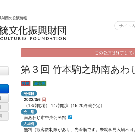
興財団の公演情報
この公演は終了して
第３回 竹本駒之助南あわ
援
後援
義太夫
開催日
月
2022/3/6
日
（13時開場） 14時開演（15:20終演予定）
月
会 場
月
南あわじ市中央公民館
入場料
無料（観客数制限があり、先着順です。未就学児入場不可