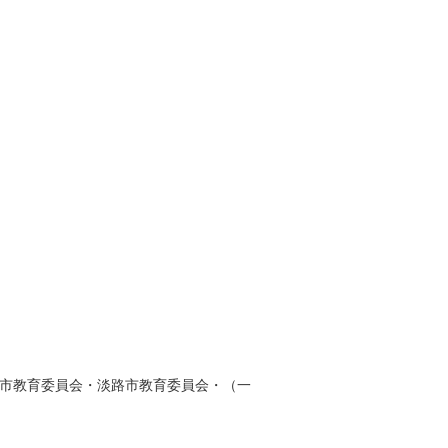
市教育委員会・淡路市教育委員会・（一