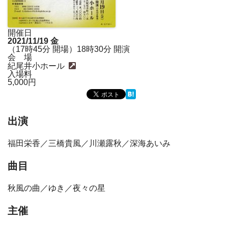
開催日
2021/11/19
金
（17時45分 開場）18時30分 開演
会 場
紀尾井小ホール
入場料
5,000円
出演
福田栄香／三橋貴風／川瀬露秋／深海あいみ
曲目
秋風の曲／ゆき／夜々の星
主催