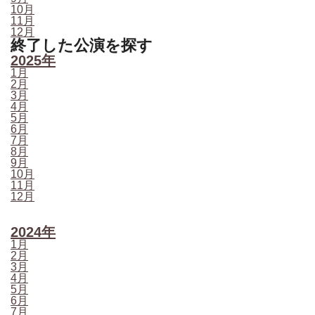
10月
11月
12月
終了した公演を探す
2025年
1月
2月
3月
4月
5月
6月
7月
8月
9月
10月
11月
12月
2024年
1月
2月
3月
4月
5月
6月
7月