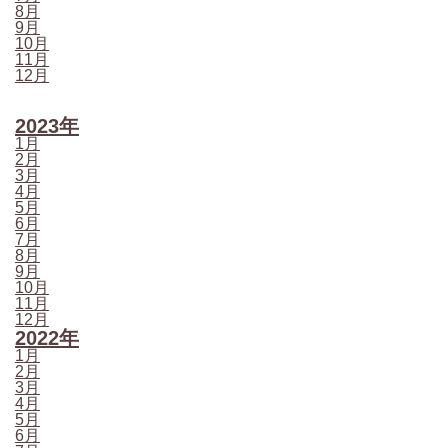
8月
9月
10月
11月
12月
2023年
1月
2月
3月
4月
5月
6月
7月
8月
9月
10月
11月
12月
2022年
1月
2月
3月
4月
5月
6月