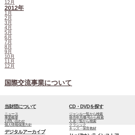
12月
2012年
1月
2月
3月
4月
5月
6月
7月
8月
9月
10月
11月
12月
国際交流事業について
当財団について
CD・DVDを探す
ニュース
ジャンル一覧から検索
事業概要
発売年月/番号から検索
お問い合わせ
人名一覧から検索
個人情報保護方針
クラシック
キッズ・保育教材
デジタルアーカイブ