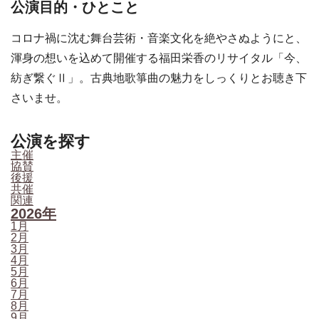
公演目的・ひとこと
コロナ禍に沈む舞台芸術・音楽文化を絶やさぬようにと、
渾身の想いを込めて開催する福田栄香のリサイタル「今、
紡ぎ繋ぐⅡ」。古典地歌箏曲の魅力をしっくりとお聴き下
さいませ。
公演を探す
主催
協賛
後援
共催
関連
2026年
1月
2月
3月
4月
5月
6月
7月
8月
9月