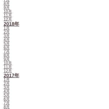
8月
9月
10月
11月
12月
2018年
1月
2月
3月
4月
5月
6月
7月
8月
9月
10月
11月
12月
2017年
1月
2月
3月
4月
5月
6月
7月
8月