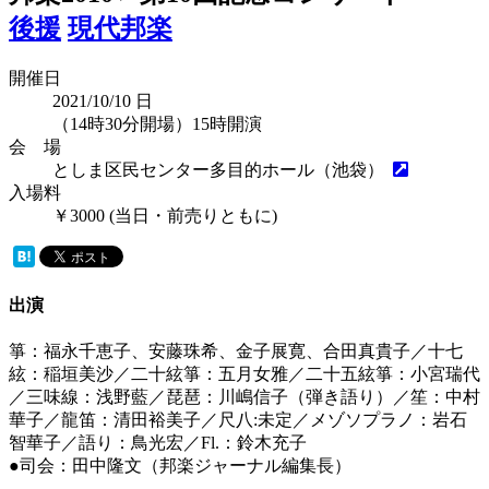
後援
現代邦楽
開催日
2021/10/10
日
（14時30分開場）15時開演
会 場
としま区民センター多目的ホール（池袋）
入場料
￥3000 (当日・前売りともに)
出演
箏：福永千恵子、安藤珠希、金子展寛、合田真貴子／十七
絃：稲垣美沙／二十絃箏：五月女雅／二十五絃箏：小宮瑞代
／三味線：浅野藍／琵琶：川嶋信子（弾き語り）／笙：中村
華子／龍笛：清田裕美子／尺八:未定／メゾソプラノ：岩石
智華子／語り：鳥光宏／Fl.：鈴木充子
●司会：田中隆文（邦楽ジャーナル編集長）