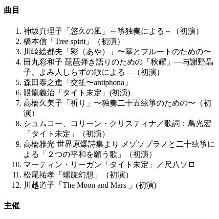
曲目
神坂真理子「悠久の風」～箏独奏による～（初演）
橋本信「Tree spirit」（初演）
川崎絵都夫「彩（あや）」〜箏とフルートのための〜
田丸彩和子 琵琶弾き語りのための「秋耀」―与謝野晶
子、よみ人しらずの歌による―（初演）
森田泰之進「交笙〜antiphona」
眼龍義治「タイト未定」(初演)
高橋久美子「祈り」〜独奏二十五絃箏のための〜（初
演）
シュムコー、コリーン・クリスティナ／歌詞：鳥光宏
「タイト未定」（初演）
高橋雅光 世界原爆詩集より メゾソプラノと二十絃箏に
よる「２つの平和を願う歌」（初演）
マーティン・リーガン「タイト未定」／尺八ソロ
松尾祐孝「螺旋幻想」（初演）
川越道子「The Moon and Mars 」(初演)
主催