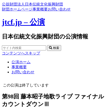
公益財団法人日本伝統文化振興財団
財団ホームページ
事業概要
お問い合わせ
jtcf.jp – 公演
日本伝統文化振興財団の公演情報
検索
コンテンツへスキップ
公演ホーム
事業概要
お問い合わせ
この公演は終了しています
第98回 藤本昭子地歌ライブ ファイナル
カウントダウンⅢ