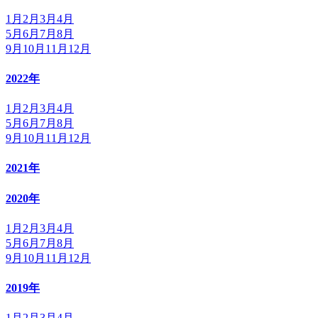
1月
2月
3月
4月
5月
6月
7月
8月
9月
10月
11月
12月
2022年
1月
2月
3月
4月
5月
6月
7月
8月
9月
10月
11月
12月
2021年
2020年
1月
2月
3月
4月
5月
6月
7月
8月
9月
10月
11月
12月
2019年
1月
2月
3月
4月