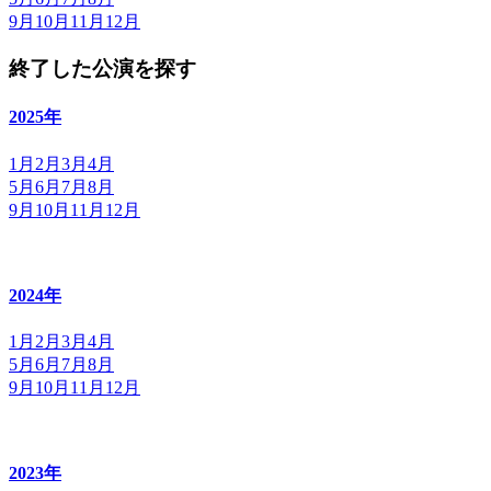
9月
10月
11月
12月
終了した公演を探す
2025年
1月
2月
3月
4月
5月
6月
7月
8月
9月
10月
11月
12月
2024年
1月
2月
3月
4月
5月
6月
7月
8月
9月
10月
11月
12月
2023年