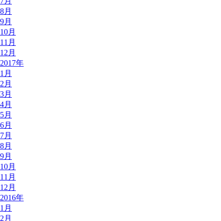
7月
8月
9月
10月
11月
12月
2017年
1月
2月
3月
4月
5月
6月
7月
8月
9月
10月
11月
12月
2016年
1月
2月