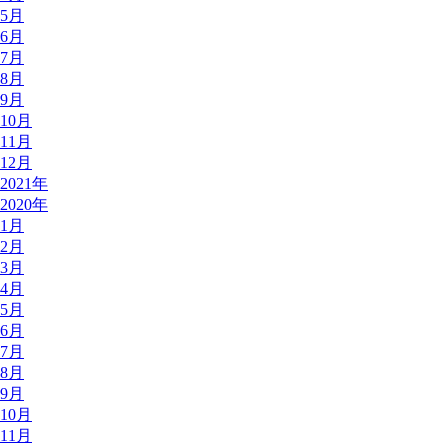
5月
6月
7月
8月
9月
10月
11月
12月
2021年
2020年
1月
2月
3月
4月
5月
6月
7月
8月
9月
10月
11月