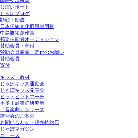
国際交流事業
公演レポート
じゃぽブログ
顕彰・助成
日本伝統文化振興財団賞
中島勝祐創作賞
邦楽技能者オーディション
賛助会員・寄付
賛助会員募集・寄付のお願い
賛助会員
寄付
キッズ・教材
じゃぽキッズ運動会
じゃぽキッズ発表会
ヒットヒットマーチ
平多正於舞踊研究所
「音楽劇」シリーズ
講習会のご案内
お問い合わせ・販売特約店
じゃぽマガジン
ニュース