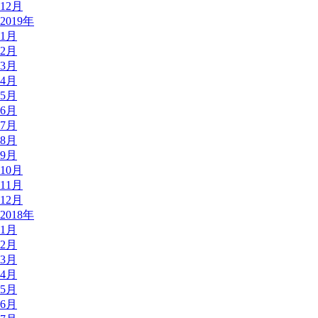
12月
2019年
1月
2月
3月
4月
5月
6月
7月
8月
9月
10月
11月
12月
2018年
1月
2月
3月
4月
5月
6月