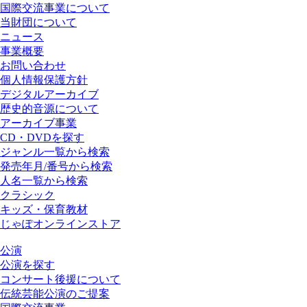
国際交流事業について
当財団について
ニュース
事業概要
お問い合わせ
個人情報保護方針
デジタルアーカイブ
歴史的音源について
アーカイブ事業
CD・DVDを探す
ジャンル一覧から検索
発売年月/番号から検索
人名一覧から検索
クラシック
キッズ・保育教材
じゃぽオンラインストア
公演
公演を探す
コンサート後援について
伝統芸能公演のご提案