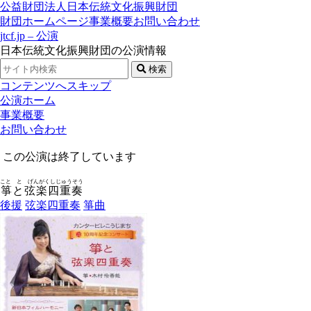
公益財団法人日本伝統文化振興財団
財団ホームページ
事業概要
お問い合わせ
jtcf.jp – 公演
日本伝統文化振興財団の公演情報
検索
コンテンツへスキップ
公演ホーム
事業概要
お問い合わせ
この公演は終了しています
こと と げんがくしじゅうそう
箏と弦楽四重奏
後援
弦楽四重奏
箏曲