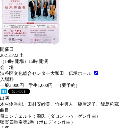
開催日
2021/5/22
土
（14時 開場）15時 開演
会 場
渋谷区文化総合センター大和田 伝承ホール
入場料
一般3,000円 学生1,000円 （要予約）
出演
木村伶香能、田村安紗美、竹中勇人、脇屋冴子、飯島哲蔵
曲目
箏コンチェルト：源氏（ダロン・ハーゲン作曲）
弦楽四重奏第2番（ボロディン作曲）