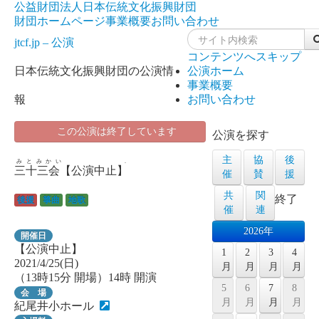
公益財団法人日本伝統文化振興財団
財団ホームページ
事業概要
お問い合わせ
jtcf.jp – 公演
コンテンツへスキップ
日本伝統文化振興財団の公演情
公演ホーム
事業概要
報
お問い合わせ
この公演は終了しています
公演を探す
主
協
後
みとみかい .
三十三会【公演中止】
催
賛
援
共
関
終了
後援
箏曲
地歌
催
連
2026年
開催日
【公演中止】
1
2
3
4
2021/4/25(日)
月
月
月
月
（13時15分 開場）14時 開演
5
6
7
8
会 場
月
月
月
月
紀尾井小ホール