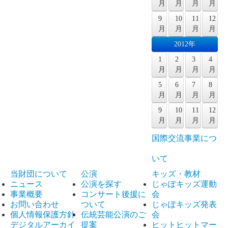
月
月
月
月
9
10
11
12
月
月
月
月
2012年
1
2
3
4
月
月
月
月
5
6
7
8
月
月
月
月
9
10
11
12
月
月
月
月
国際交流事業につ
いて
当財団について
公演
キッズ・教材
ニュース
公演を探す
じゃぽキッズ運動
事業概要
コンサート後援に
会
お問い合わせ
ついて
じゃぽキッズ発表
個人情報保護方針
伝統芸能公演のご
会
デジタルアーカイ
提案
ヒットヒットマー