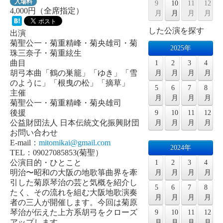
入場料
9
10
11
12
4,000円（全席指定）
月
月
月
月
した公演を探す
出演
菊聖公一・菊重精峰・菊央雄司・菊
2025年
珠三奈子・菊重絃生
曲目
1
2
3
4
胡弓本曲「鶴の巣籠」「ゆき」「雪
月
月
月
月
のように」「根曳の松」「摘草」
5
6
7
8
主催
月
月
月
月
菊聖公一・菊重精峰・菊央雄司
後援
9
10
11
12
公益財団法人 日本伝統文化振興財団
月
月
月
月
お問い合わせ
E-mail：
mitomikai@gmail.com
2024年
TEL：09027085853(菊聖）
公演目的・ひとこと
1
2
3
4
明治〜昭和の大阪の地歌箏曲界を牽
月
月
月
月
引した菊原琴治の芸と気概を紹介し
5
6
7
8
たく、その流れを組む大阪地歌演奏
月
月
月
月
者の三人が開催します。今回は菊原
琴治が伝えた上方系胡弓をクローズ
9
10
11
12
アップします。
月
月
月
月