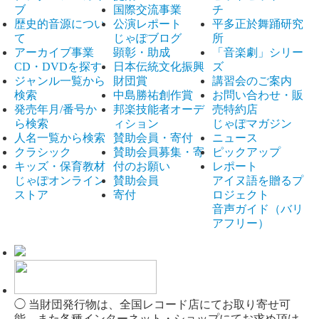
ブ
国際交流事業
チ
歴史的音源につい
公演レポート
平多正於舞踊研究
て
じゃぽブログ
所
アーカイブ事業
顕彰・助成
「音楽劇」シリー
CD・DVDを探す
日本伝統文化振興
ズ
ジャンル一覧から
財団賞
講習会のご案内
検索
中島勝祐創作賞
お問い合わせ・販
発売年月/番号か
邦楽技能者オーデ
売特約店
ら検索
ィション
じゃぽマガジン
人名一覧から検索
賛助会員・寄付
ニュース
クラシック
賛助会員募集・寄
ピックアップ
キッズ・保育教材
付のお願い
レポート
じゃぽオンライン
賛助会員
アイヌ語を贈るプ
ストア
寄付
ロジェクト
音声ガイド（バリ
アフリー）
◯ 当財団発行物は、全国レコード店にてお取り寄せ可
能、また各種インターネット・ショップにてお求め頂け