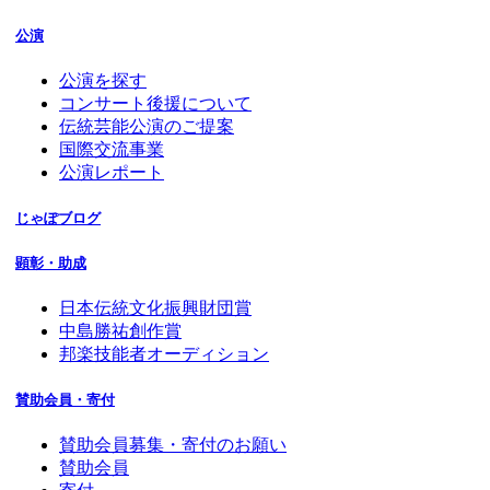
公演
公演を探す
コンサート後援について
伝統芸能公演のご提案
国際交流事業
公演レポート
じゃぽブログ
顕彰・助成
日本伝統文化振興財団賞
中島勝祐創作賞
邦楽技能者オーディション
賛助会員・寄付
賛助会員募集・寄付のお願い
賛助会員