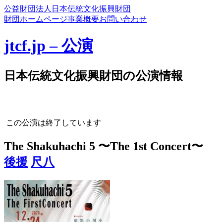
公益財団法人日本伝統文化振興財団
財団ホームページ
事業概要
お問い合わせ
jtcf.jp – 公演
日本伝統文化振興財団の公演情報
この公演は終了しています
The Shakuhachi 5 〜The 1st Concert〜
後援
尺八