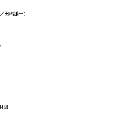
昭尚／田嶋謙一）
）
財団