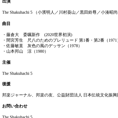
出演
The Shakuhachi 5 （小濱明人／川村葵山／黒田鈴尊／小湊
曲目
・藤倉大 委嘱新作 (2020世界初演)
・間宮芳生 尺八のためのプレリュード 第1番・第2番（1971
・佐藤敏直 灰色の風のデッサン（1978）
・山本邦山 涼（1980）
主催
The Shakuhachi 5
後援
邦楽ジャーナル、邦楽の友、公益財団法人 日本伝統文化振興
お問い合わせ
The Shakuhachi 5