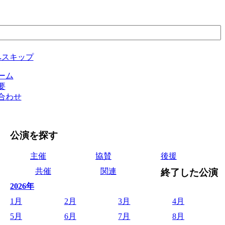
へスキップ
ーム
要
合わせ
公演を探す
主催
協賛
後援
共催
関連
終了した公演
2026年
1月
2月
3月
4月
5月
6月
7月
8月