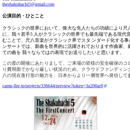
theshakuhachi5@gmail.com
公演目的・ひとこと
クラシックの世界において、偉大な先人たちの功績により尺
に、我々若手5 人がクラシックの世界でも最先端である現代
むことで、尺八音楽がクラシック界でスタ ンダード化する
ンサートでは、新曲を世界的に活躍されております作曲家、
ての曲を 我々ならではの表現でお送りしたいと思います。
この度の開催にあたりまして、ご来場の皆様の安全確保のコ
り費用面でかなり厳しい状況のため、クラウドファンディン
八の現在進行形の魅力を、日本からより一層世界へ発信して
camp-fire.jp/projects/336644/preview?token=3q200ar9