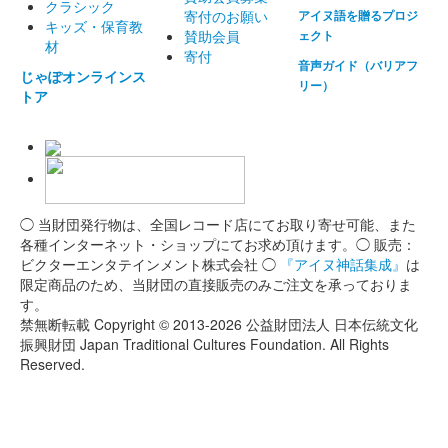
クラシック
寄付のお願い
アイヌ語を贈るプロジ
キッズ・保育教
賛助会員
ェクト
材
寄付
音声ガイド（バリアフ
じゃぽオンラインス
リー）
トア
◯ 当財団発行物は、全国レコード店にてお取り寄せ可能、また
各種インターネット・ショップにてお求め頂けます。◯ 販売：
ビクターエンタテインメント株式会社 ◯
『アイヌ神話集成』
は
限定商品のため、当財団の直接販売のみご注文を承っておりま
す。
禁無断転載 Copyright © 2013-2026 公益財団法人 日本伝統文化
振興財団 Japan Traditional Cultures Foundation. All Rights
Reserved.