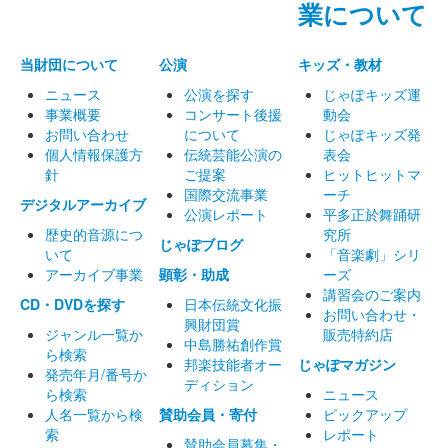
業について
当財団について
公演
キッズ・教材
ニュース
公演を探す
じゃぽキッズ運
事業概要
コンサート後援
動会
お問い合わせ
について
じゃぽキッズ発
個人情報保護方
伝統芸能公演の
表会
針
ご提案
ヒットヒットマ
国際交流事業
ーチ
デジタルアーカイブ
公演レポート
平多正於舞踊研
歴史的音源につ
究所
じゃぽブログ
いて
「音楽劇」シリ
アーカイブ事業
顕彰・助成
ーズ
講習会のご案内
CD・DVDを探す
日本伝統文化振
お問い合わせ・
興財団賞
ジャンル一覧か
販売特約店
中島勝祐創作賞
ら検索
邦楽技能者オー
じゃぽマガジン
発売年月/番号か
ディション
ら検索
ニュース
人名一覧から検
賛助会員・寄付
ピックアップ
索
レポート
賛助会員募集・