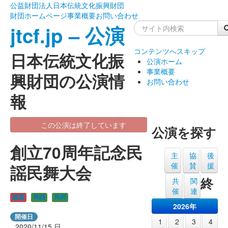
公益財団法人日本伝統文化振興財団
財団ホームページ
事業概要
お問い合わせ
jtcf.jp – 公演
コンテンツへスキップ
日本伝統文化振
公演ホーム
事業概要
興財団の公演情
お問い合わせ
報
この公演は終了しています
公演を探す
創立70周年記念民
主
協
後
催
賛
援
謡民舞大会
終
共
関
催
連
協賛
民謡
民舞
2026年
開催日
1
2
3
4
2020/11/15
日