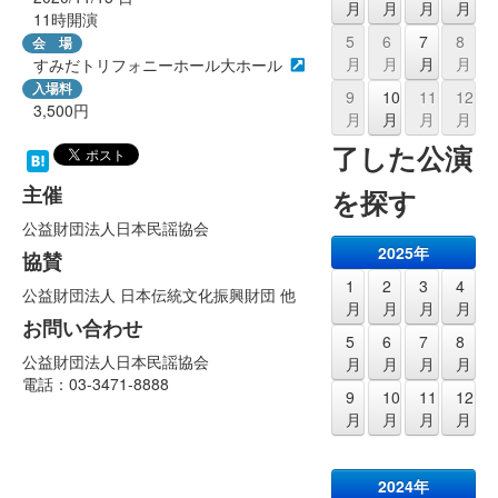
月
月
月
月
11時開演
5
6
7
8
会 場
月
月
月
月
すみだトリフォニーホール大ホール
入場料
9
10
11
12
3,500円
月
月
月
月
了した公演
主催
を探す
公益財団法人日本民謡協会
2025年
協賛
1
2
3
4
公益財団法人 日本伝統文化振興財団 他
月
月
月
月
お問い合わせ
5
6
7
8
公益財団法人日本民謡協会
月
月
月
月
電話：03-3471-8888
9
10
11
12
月
月
月
月
2024年