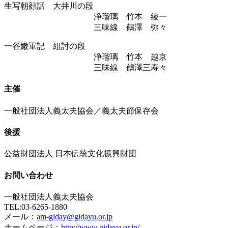
生写朝顔話 大井川の段
浄瑠璃 竹本 綾一
三味線 鶴澤 弥々
一谷嫩軍記 組討の段
浄瑠璃 竹本 越京
三味線 鶴澤三寿々
主催
一般社団法人義太夫協会／義太夫節保存会
後援
公益財団法人 日本伝統文化振興財団
お問い合わせ
一般社団法人義太夫協会
TEL:03-6265-1880
メール：
am-giday@gidayu.or.jp
ホームページ：
http://www.gidayu.or.jp/