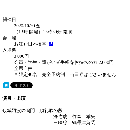
開催日
2020/10/30
金
（13時 開場）13時30分 開演
会 場
お江戸日本橋亭
入場料
3,000円
会員・学生・障がい者手帳をお持ちの方 2,000円
全席自由
＊限定40名 完全予約制 当日券はございません
演目・出演
傾城阿波の鳴門 順礼歌の段
浄瑠璃 竹本 孝矢
三味線 鶴澤津賀榮