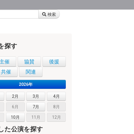
検索
を探す
主催
協賛
後援
共催
関連
2026年
2月
3月
4月
6月
7月
8月
10月
11月
12月
した公演を探す