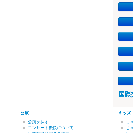
国際
公演
キッズ
公演を探す
じ
コンサート後援について
じ