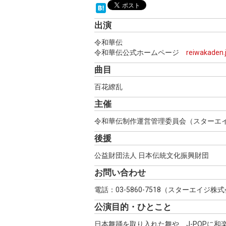
出演
令和華伝
令和華伝公式ホームページ
reiwakaden.
曲目
百花繚乱
主催
令和華伝制作運営管理委員会（スターエ
後援
公益財団法人 日本伝統文化振興財団
お問い合わせ
電話：03-5860-7518（スターエイジ株
公演目的・ひとこと
日本舞踊を取り入れた舞や、J-POPに