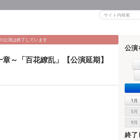
の公演は終了しています
公演
一章～「百花繚乱」【公演延期】
1月
5月
9月
終了