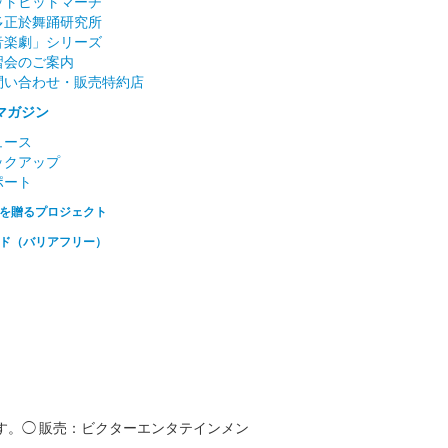
ットヒットマーチ
多正於舞踊研究所
音楽劇」シリーズ
習会のご案内
問い合わせ・販売特約店
マガジン
ュース
ックアップ
ポート
を贈るプロジェクト
ド（バリアフリー）
す。◯ 販売：ビクターエンタテインメン