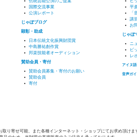
伝統芸能公演のご提案
ヒ
国際交流事業
平
公演レポート
「
講
じゃぽブログ
お
顕彰・助成
じゃぽ
日本伝統文化振興財団賞
ニ
中島勝祐創作賞
ピ
邦楽技能者オーディション
レ
賛助会員・寄付
アイヌ語
賛助会員募集・寄付のお願い
音声ガイ
賛助会員
寄付
お取り寄せ可能、また各種インターネット・ショップにてお求め頂けま