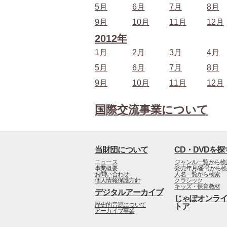
5月
6月
7月
8月
9月
10月
11月
12月
2012年
1月
2月
3月
4月
5月
6月
7月
8月
9月
10月
11月
12月
国際交流事業について
当財団について
CD・DVDを探
ニュース
ジャンル一覧から検
事業概要
発売年月/番号から
お問い合わせ
人名一覧から検索
個人情報保護方針
クラシック
キッズ・保育教材
デジタルアーカイブ
じゃぽオンラ
歴史的音源について
トア
アーカイブ事業