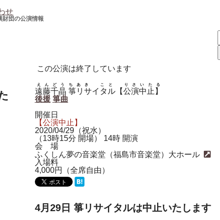
わせ
興財団の公演情報
この公演は終了しています
えんどうちあき こと りさいたる
遠藤千晶 箏リサイタル【公演中止】
た
後援
箏曲
開催日
【公演中止】
2020/04/29（祝水）
（13時15分 開場） 14時 開演
会 場
ふくしん夢の音楽堂（福島市音楽堂）大ホール
入場料
4,000円（全席自由）
4月29日 箏リサイタルは中止いたします