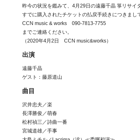
昨今の状況を鑑みて、4月29日の遠藤千晶 箏リサ
すでに購入されたチケットの払戻手続きにつきまし
CCN music & works 090-7813-7755
までご連絡ください。
（2020年4月2日 CCN music&works）
出演
遠藤千晶
ゲスト：藤原道山
曲目
沢井忠夫／楽
長澤勝俊／萌春
松村禎三／詩曲一番
宮城道雄／手事
大島ミチル／Lacrima（涙）≪委嘱初演≫