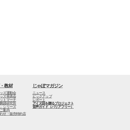
・教材
じゃぽマガジン
ッズ運動会
ニュース
ッズ発表会
ピックアップ
ットマーチ
レポート
舞踊研究所
アイヌ語を贈るプロジェクト
」シリーズ
音声ガイド（バリアフリー）
ご案内
わせ・販売特約店