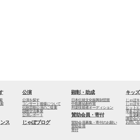
す
公演
顕彰・助成
キッズ
索
公演を探す
日本伝統文化振興財団賞
じゃぽキ
検索
コンサート後援について
中島勝祐創作賞
じゃぽキ
伝統芸能公演のご提案
邦楽技能者オーディション
ヒットヒ
国際交流事業
平多正於
賛助会員・寄付
公演レポート
「音楽劇
講習会の
インス
じゃぽブログ
賛助会員募集・寄付のお願い
お問い合
賛助会員
寄付