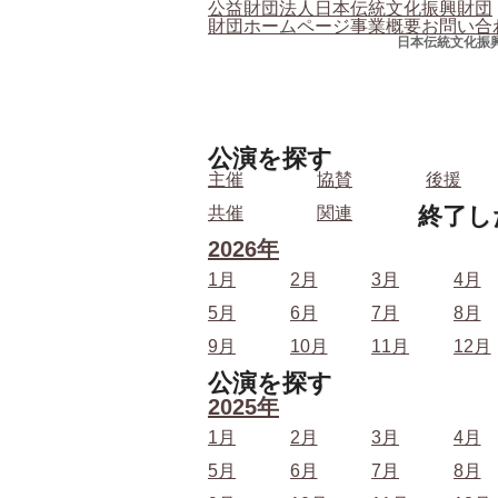
公益財団法人日本伝統文化振興財団
財団ホームページ
事業概要
お問い合
日本伝統文化振
公演を探す
主催
協賛
後援
終了し
共催
関連
2026年
1月
2月
3月
4月
5月
6月
7月
8月
9月
10月
11月
12月
公演を探す
2025年
1月
2月
3月
4月
5月
6月
7月
8月