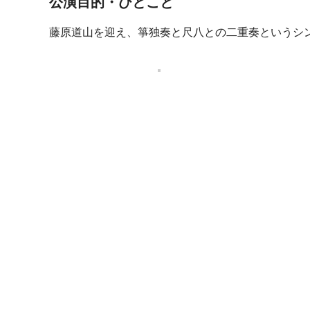
公演目的・ひとこと
藤原道山を迎え、箏独奏と尺八との二重奏というシ