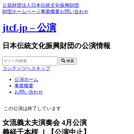
公益財団法人日本伝統文化振興財団
財団ホームページ
事業概要
お問い合わせ
jtcf.jp – 公演
日本伝統文化振興財団の公演情報
検索
コンテンツへスキップ
公演ホーム
事業概要
お問い合わせ
この公演は終了しています
女流義太夫演奏会 4月公演
義経千本桜 Ⅰ【公演中止】