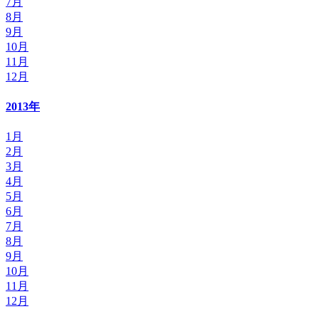
7月
8月
9月
10月
11月
12月
2013年
1月
2月
3月
4月
5月
6月
7月
8月
9月
10月
11月
12月