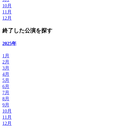
10月
11月
12月
終了した公演を探す
2025年
1月
2月
3月
4月
5月
6月
7月
8月
9月
10月
11月
12月