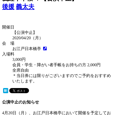
後援
義太夫
開催日
【公演中止】
2020/04/20（月）
会 場
お江戸日本橋亭
入場料
3,000円
会員・学生・障がい者手帳をお持ちの方 2,000円
全席自由
＊当日券には限りがございますのでご予約をおすすめ
いたします。
公演中止のお知らせ
4月20日（月）、お江戸日本橋亭において開催を予定してお