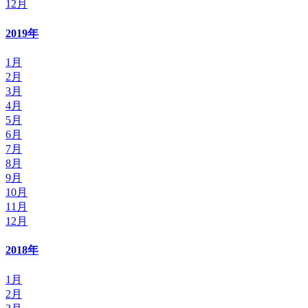
12月
2019年
1月
2月
3月
4月
5月
6月
7月
8月
9月
10月
11月
12月
2018年
1月
2月