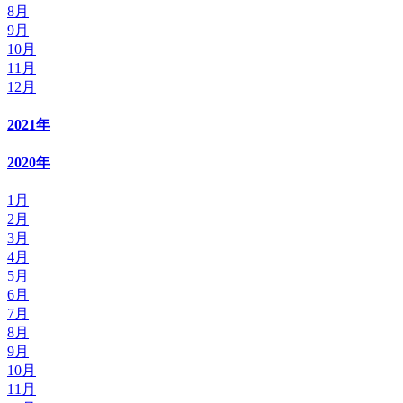
8月
9月
10月
11月
12月
2021年
2020年
1月
2月
3月
4月
5月
6月
7月
8月
9月
10月
11月