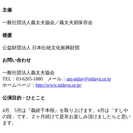
主催
一般社団法人義太夫協会／義太夫節保存会
後援
公益財団法人 日本伝統文化振興財団
お問い合わせ
一般社団法人義太夫協会
TEL：03-6265-1880 メール：
am-giday@gidayu.or.jp
ホームページ：
http://www.gidayu.or.jp/
公演目的・ひとこと
4月、5月は『義経千本桜』を取り上げます。4月は「すしや
の段」です。２ヶ月続けて是非お楽しみ頂けましたらと思い
ます。