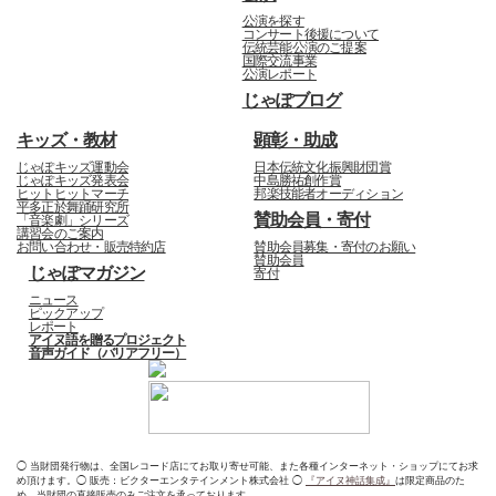
公演を探す
コンサート後援について
伝統芸能公演のご提案
国際交流事業
公演レポート
じゃぽブログ
キッズ・教材
顕彰・助成
じゃぽキッズ運動会
日本伝統文化振興財団賞
じゃぽキッズ発表会
中島勝祐創作賞
ヒットヒットマーチ
邦楽技能者オーディション
平多正於舞踊研究所
賛助会員・寄付
「音楽劇」シリーズ
講習会のご案内
お問い合わせ・販売特約店
賛助会員募集・寄付のお願い
賛助会員
じゃぽマガジン
寄付
ニュース
ピックアップ
レポート
アイヌ語を贈るプロジェクト
音声ガイド（バリアフリー）
◯ 当財団発行物は、全国レコード店にてお取り寄せ可能、また各種インターネット・ショップにてお求
め頂けます。◯ 販売：ビクターエンタテインメント株式会社 ◯
『アイヌ神話集成』
は限定商品のた
め、当財団の直接販売のみご注文を承っております。