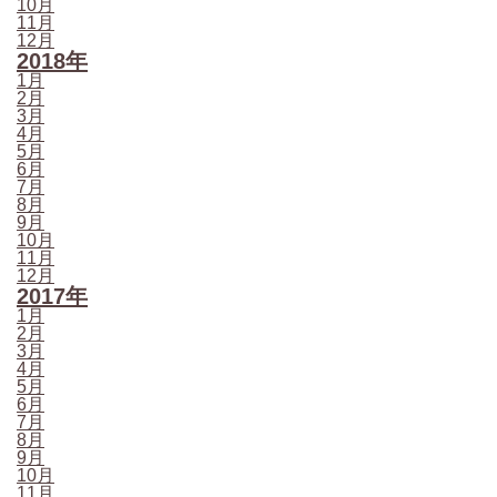
10月
11月
12月
2018年
1月
2月
3月
4月
5月
6月
7月
8月
9月
10月
11月
12月
2017年
1月
2月
3月
4月
5月
6月
7月
8月
9月
10月
11月