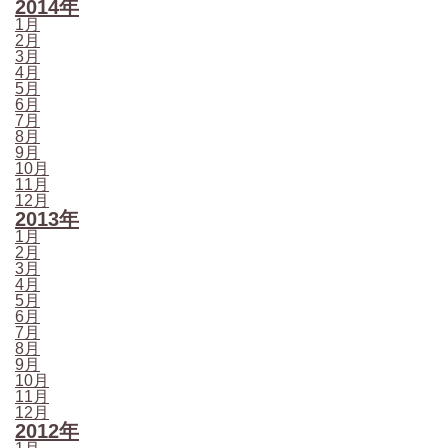
2014年
1月
2月
3月
4月
5月
6月
7月
8月
9月
10月
11月
12月
2013年
1月
2月
3月
4月
5月
6月
7月
8月
9月
10月
11月
12月
2012年