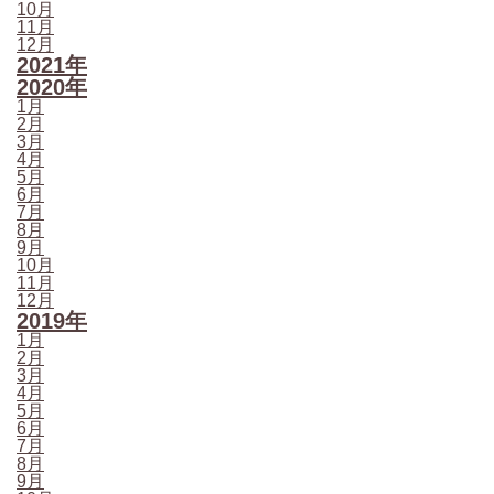
10月
11月
12月
2021年
2020年
1月
2月
3月
4月
5月
6月
7月
8月
9月
10月
11月
12月
2019年
1月
2月
3月
4月
5月
6月
7月
8月
9月