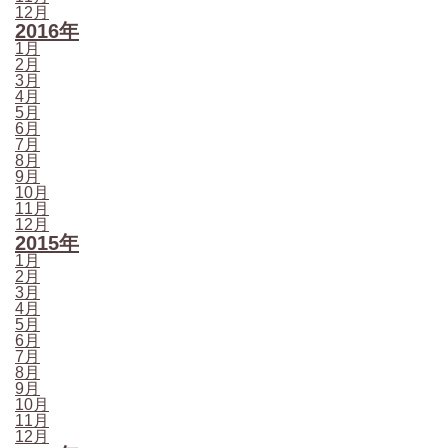
12月
2016年
1月
2月
3月
4月
5月
6月
7月
8月
9月
10月
11月
12月
2015年
1月
2月
3月
4月
5月
6月
7月
8月
9月
10月
11月
12月