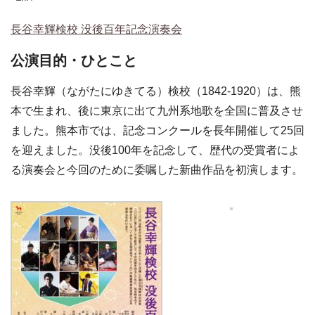
長谷幸輝検校 没後百年記念演奏会
公演目的・ひとこと
長谷幸輝（ながたにゆきてる）検校（1842-1920）は、熊
本で生まれ、後に東京に出て九州系地歌を全国に普及させ
ました。熊本市では、記念コンクールを長年開催して25回
を迎えました。没後100年を記念して、歴代の受賞者によ
る演奏会と今回のために委嘱した新曲作品を初演します。