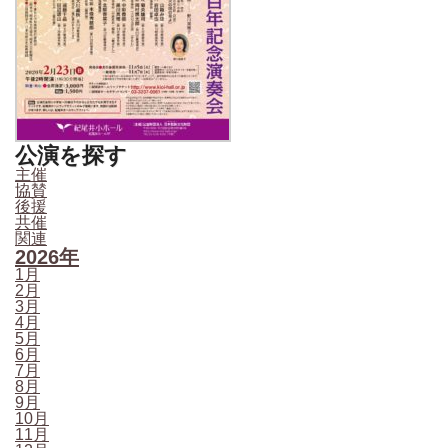
公演を探す
主催
協賛
後援
共催
関連
2026年
1月
2月
3月
4月
5月
6月
7月
8月
9月
10月
11月