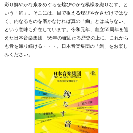
彩り鮮やかな糸をめぐらせ煌びやかな模様を織りなす、と
いう「絢」。そこには、目で捉える煌びやかさだけではな
く、内なるものを磨かなければ真の「絢」とは成らない、
という意味も介在しています。令和元年、創立55周年を迎
えた日本音楽集団。55年の確固たる歴史の上に、これから
も音を織り続ける・・・。日本音楽集団の「絢」をお楽し
みください。