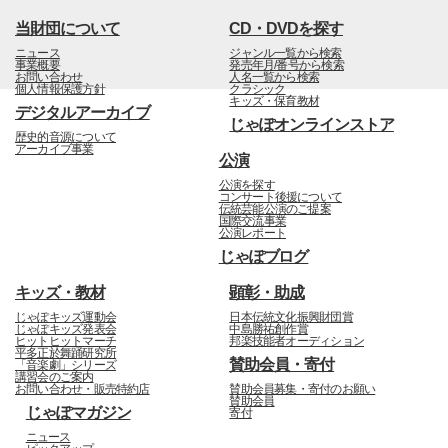
当財団について
CD・DVDを探す
ニュース
ジャンル一覧から検索
事業概要
発売年月/番号から検索
お問い合わせ
人名一覧から検索
個人情報保護方針
クラシック
キッズ・保育教材
デジタルアーカイブ
じゃぽオンラインストア
歴史的音源について
アーカイブ事業
公演
公演を探す
コンサート後援について
伝統芸能公演のご提案
国際交流事業
公演レポート
じゃぽブログ
キッズ・教材
顕彰・助成
じゃぽキッズ運動会
日本伝統文化振興財団賞
じゃぽキッズ発表会
中島勝祐創作賞
ヒットヒットマーチ
邦楽技能者オーディション
平多正於舞踊研究所
賛助会員・寄付
「音楽劇」シリーズ
講習会のご案内
お問い合わせ・販売特約店
賛助会員募集・寄付のお願い
賛助会員
じゃぽマガジン
寄付
ニュース