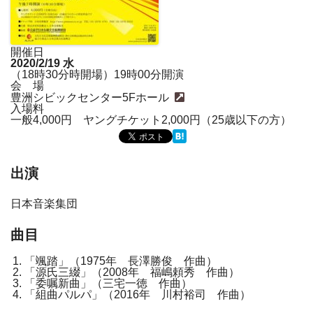
開催日
2020/2/19
水
（18時30分時開場）19時00分開演
会 場
豊洲シビックセンター5Fホール
入場料
一般4,000円 ヤングチケット2,000円（25歳以下の方）
出演
日本音楽集団
曲目
「颯踏」（1975年 長澤勝俊 作曲）
「源氏三綴」（2008年 福嶋頼秀 作曲）
「委嘱新曲」（三宅一徳 作曲）
「組曲パルパ」（2016年 川村裕司 作曲）