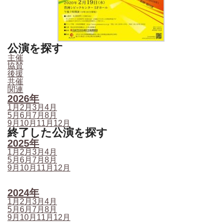
公演を探す
主催
協賛
後援
共催
関連
2026年
1月
2月
3月
4月
5月
6月
7月
8月
9月
10月
11月
12月
終了した公演を探す
2025年
1月
2月
3月
4月
5月
6月
7月
8月
9月
10月
11月
12月
2024年
1月
2月
3月
4月
5月
6月
7月
8月
9月
10月
11月
12月