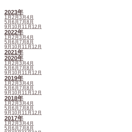
2023年
1月
2月
3月
4月
5月
6月
7月
8月
9月
10月
11月
12月
2022年
1月
2月
3月
4月
5月
6月
7月
8月
9月
10月
11月
12月
2021年
2020年
1月
2月
3月
4月
5月
6月
7月
8月
9月
10月
11月
12月
2019年
1月
2月
3月
4月
5月
6月
7月
8月
9月
10月
11月
12月
2018年
1月
2月
3月
4月
5月
6月
7月
8月
9月
10月
11月
12月
2017年
1月
2月
3月
4月
5月
6月
7月
8月