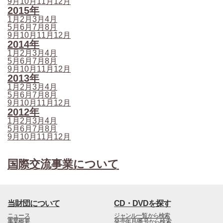
9月
10月
11月
12月
2015年
1月
2月
3月
4月
5月
6月
7月
8月
9月
10月
11月
12月
2014年
1月
2月
3月
4月
5月
6月
7月
8月
9月
10月
11月
12月
2013年
1月
2月
3月
4月
5月
6月
7月
8月
9月
10月
11月
12月
2012年
1月
2月
3月
4月
5月
6月
7月
8月
9月
10月
11月
12月
国際交流事業について
当財団について
CD・DVDを探す
ニュース
ジャンル一覧から検索
事業概要
発売年月/番号から検索