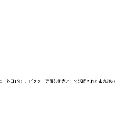
に（各日1名）、ビクター専属芸術家として活躍された市丸師の