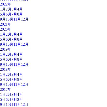
2022年
1月
2月
3月
4月
5月
6月
7月
8月
9月
10月
11月
12月
2021年
2020年
1月
2月
3月
4月
5月
6月
7月
8月
9月
10月
11月
12月
2019年
1月
2月
3月
4月
5月
6月
7月
8月
9月
10月
11月
12月
2018年
1月
2月
3月
4月
5月
6月
7月
8月
9月
10月
11月
12月
2017年
1月
2月
3月
4月
5月
6月
7月
8月
9月
10月
11月
12月