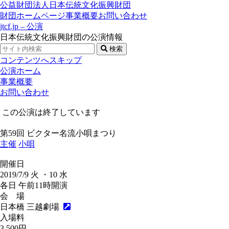
公益財団法人日本伝統文化振興財団
財団ホームページ
事業概要
お問い合わせ
jtcf.jp – 公演
日本伝統文化振興財団の公演情報
検索
コンテンツへスキップ
公演ホーム
事業概要
お問い合わせ
この公演は終了しています
第59回 ビクター名流小唄まつり
主催
小唄
開催日
2019/7/9
火
・10
水
各日 午前11時開演
会 場
日本橋 三越劇場
入場料
3,500円