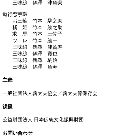
三味線 鶴澤 津賀榮
道行恋苧環
お三輪 竹本 駒之助
橘 姫 竹本 綾之助
求 馬 竹本 土佐子
ツ レ 竹本 綾一
三味線 鶴澤 津賀寿
三味線 鶴澤 寛也
三味線 鶴澤 駒治
三味線 鶴澤 賀寿
主催
一般社団法人義太夫協会／義太夫節保存会
後援
公益財団法人 日本伝統文化振興財団
お問い合わせ