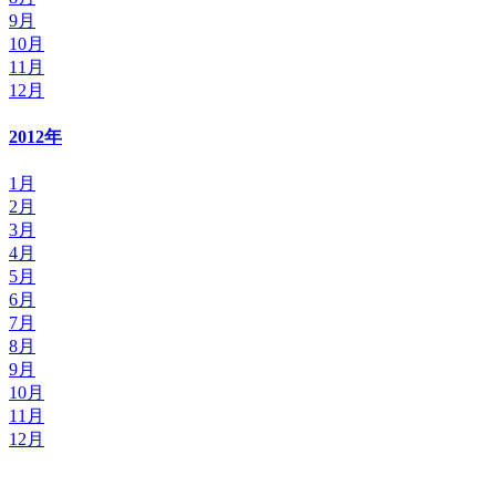
9月
10月
11月
12月
2012年
1月
2月
3月
4月
5月
6月
7月
8月
9月
10月
11月
12月