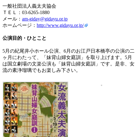
一般社団法人義太夫協会
ＴＥＬ：03-6265-1880
メール：
am-giday@gidayu.or.jp
ホームページ：
http://www.gidayu.or.jp/
公演目的・ひとこと
5月の紀尾井小ホール公演、6月のお江戸日本橋亭の公演の二
ヶ月にわたって、「妹背山婦女庭訓」を取り上げます。5月
は国立劇場の文楽公演も「妹背山婦女庭訓」です。是非、女
流の素浄瑠璃でもお楽しみ下さい。