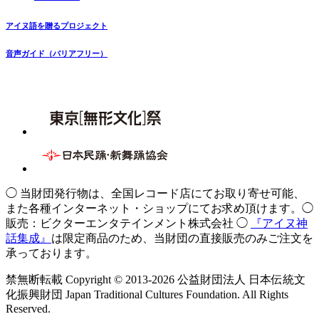
アイヌ語を贈るプロジェクト
音声ガイド（バリアフリー）
◯ 当財団発行物は、全国レコード店にてお取り寄せ可能、
また各種インターネット・ショップにてお求め頂けます。◯
販売：ビクターエンタテインメント株式会社 ◯
『アイヌ神
話集成』
は限定商品のため、当財団の直接販売のみご注文を
承っております。
禁無断転載 Copyright © 2013-2026 公益財団法人 日本伝統文
化振興財団 Japan Traditional Cultures Foundation. All Rights
Reserved.