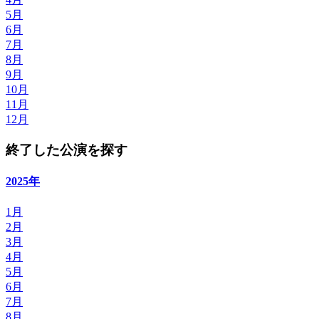
5月
6月
7月
8月
9月
10月
11月
12月
終了した公演を探す
2025年
1月
2月
3月
4月
5月
6月
7月
8月