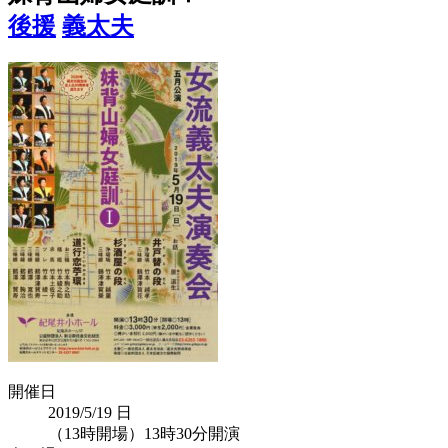
後援
義太夫
開催日
2019/5/19
日
（13時開場）13時30分開演