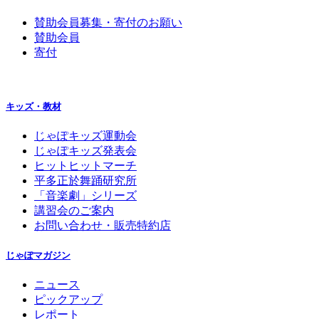
賛助会員募集・寄付のお願い
賛助会員
寄付
キッズ・教材
じゃぽキッズ運動会
じゃぽキッズ発表会
ヒットヒットマーチ
平多正於舞踊研究所
「音楽劇」シリーズ
講習会のご案内
お問い合わせ・販売特約店
じゃぽマガジン
ニュース
ピックアップ
レポート