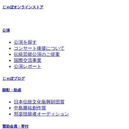
じゃぽオンラインストア
公演
公演を探す
コンサート後援について
伝統芸能公演のご提案
国際交流事業
公演レポート
じゃぽブログ
顕彰・助成
日本伝統文化振興財団賞
中島勝祐創作賞
邦楽技能者オーディション
賛助会員・寄付