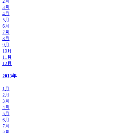
2月
3月
4月
5月
6月
7月
8月
9月
10月
11月
12月
2013年
1月
2月
3月
4月
5月
6月
7月
8月