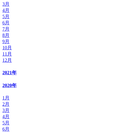
3月
4月
5月
6月
7月
8月
9月
10月
11月
12月
2021年
2020年
1月
2月
3月
4月
5月
6月