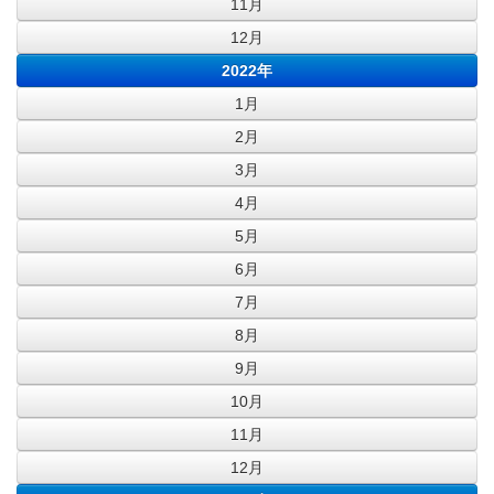
11月
12月
2022年
1月
2月
3月
4月
5月
6月
7月
8月
9月
10月
11月
12月