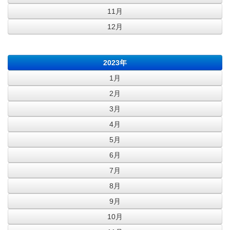
11月
12月
2023年
1月
2月
3月
4月
5月
6月
7月
8月
9月
10月