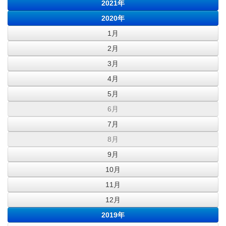
2021年
2020年
1月
2月
3月
4月
5月
6月
7月
8月
9月
10月
11月
12月
2019年