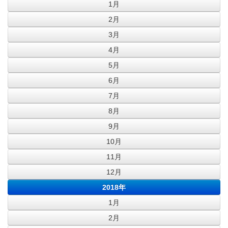
1月
2月
3月
4月
5月
6月
7月
8月
9月
10月
11月
12月
2018年
1月
2月