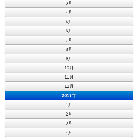
3月
4月
5月
6月
7月
8月
9月
10月
11月
12月
2017年
1月
2月
3月
4月