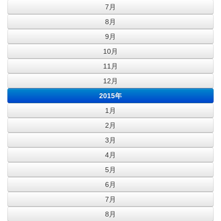
7月
8月
9月
10月
11月
12月
2015年
1月
2月
3月
4月
5月
6月
7月
8月