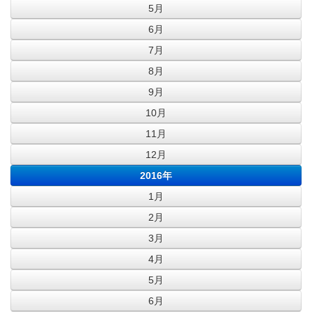
5月
6月
7月
8月
9月
10月
11月
12月
2016年
1月
2月
3月
4月
5月
6月