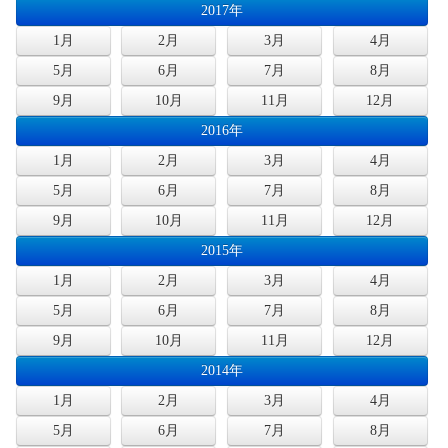
2017年
1月
2月
3月
4月
5月
6月
7月
8月
9月
10月
11月
12月
2016年
1月
2月
3月
4月
5月
6月
7月
8月
9月
10月
11月
12月
2015年
1月
2月
3月
4月
5月
6月
7月
8月
9月
10月
11月
12月
2014年
1月
2月
3月
4月
5月
6月
7月
8月