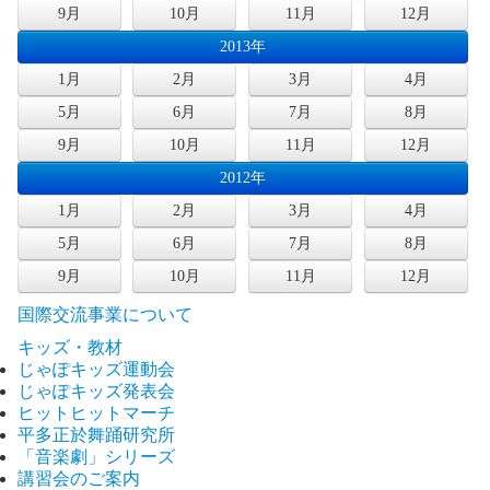
9月
10月
11月
12月
2013年
1月
2月
3月
4月
5月
6月
7月
8月
9月
10月
11月
12月
2012年
1月
2月
3月
4月
5月
6月
7月
8月
9月
10月
11月
12月
国際交流事業について
キッズ・教材
じゃぽキッズ運動会
じゃぽキッズ発表会
ヒットヒットマーチ
平多正於舞踊研究所
「音楽劇」シリーズ
講習会のご案内