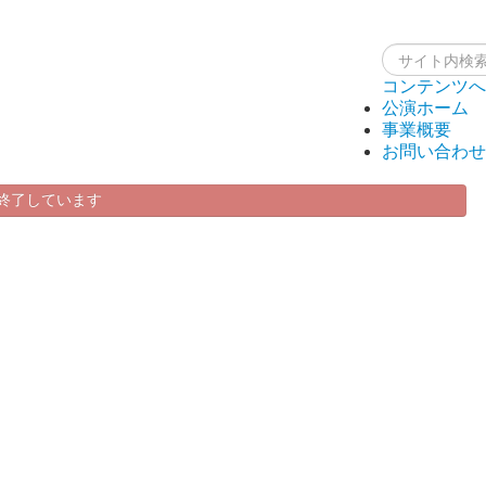
コンテンツ
公演ホーム
事業概要
お問い合わ
終了しています