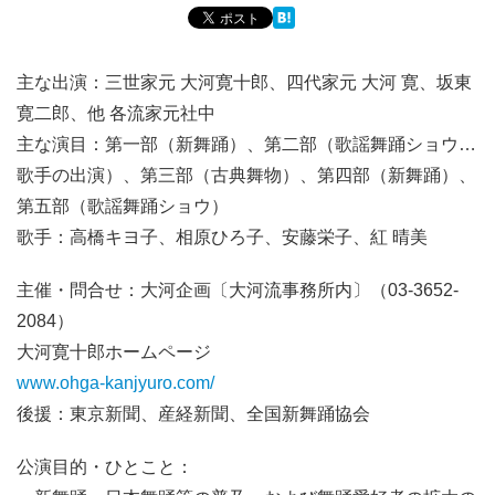
主な出演：三世家元 大河寛十郎、四代家元 大河 寛、坂東
寛二郎、他 各流家元社中
主な演目：第一部（新舞踊）、第二部（歌謡舞踊ショウ…
歌手の出演）、第三部（古典舞物）、第四部（新舞踊）、
第五部（歌謡舞踊ショウ）
歌手：高橋キヨ子、相原ひろ子、安藤栄子、紅 晴美
主催・問合せ：大河企画〔大河流事務所内〕（03-3652-
2084）
大河寛十郎ホームページ
www.ohga-kanjyuro.com/
後援：東京新聞、産経新聞、全国新舞踊協会
公演目的・ひとこと：