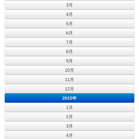
3月
4月
5月
6月
7月
8月
9月
10月
11月
12月
2015年
1月
2月
3月
4月