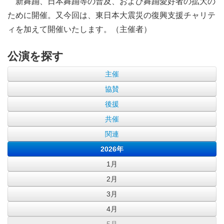
新舞踊、日本舞踊等の普及、および舞踊愛好者の拡大の
ために開催。又今回は、東日本大震災の復興支援チャリテ
ィを加えて開催いたします。（主催者）
公演を探す
主催
協賛
後援
共催
関連
2026年
1月
2月
3月
4月