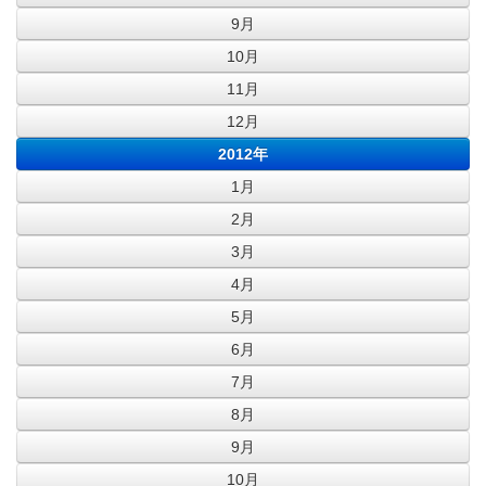
9月
10月
11月
12月
2012年
1月
2月
3月
4月
5月
6月
7月
8月
9月
10月