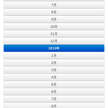
7月
8月
9月
10月
11月
12月
2013年
1月
2月
3月
4月
5月
6月
7月
8月