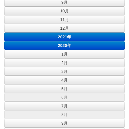
9月
10月
11月
12月
2021年
2020年
1月
2月
3月
4月
5月
6月
7月
8月
9月