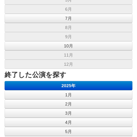
5月
6月
7月
8月
9月
10月
11月
12月
終了した公演を探す
2025年
1月
2月
3月
4月
5月