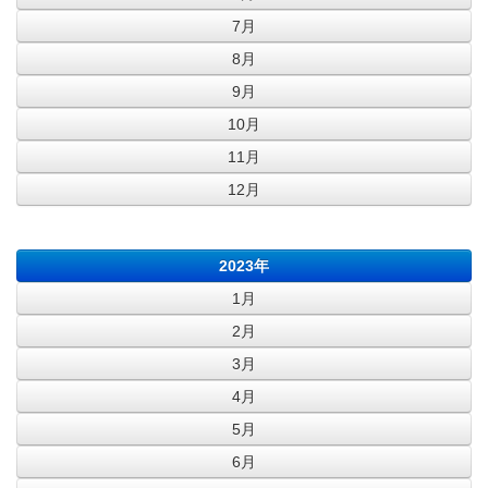
7月
8月
9月
10月
11月
12月
2023年
1月
2月
3月
4月
5月
6月