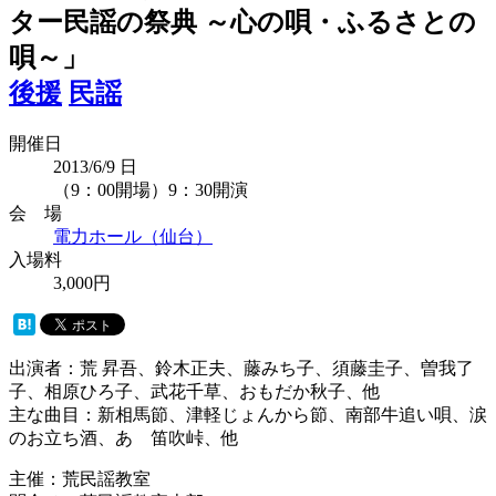
ター民謡の祭典 ～心の唄・ふるさとの
唄～」
後援
民謡
開催日
2013/6/9
日
（9：00開場）9：30開演
会 場
電力ホール（仙台）
入場料
3,000円
出演者：荒 昇吾、鈴木正夫、藤みち子、須藤圭子、曽我了
子、相原ひろ子、武花千草、おもだか秋子、他
主な曲目：新相馬節、津軽じょんから節、南部牛追い唄、涙
のお立ち酒、あゝ笛吹峠、他
主催：荒民謡教室