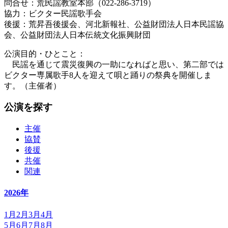
問合せ：荒民謡教室本部（022-286-3719）
協力：ビクター民謡歌手会
後援：荒昇吾後援会、河北新報社、公益財団法人日本民謡協
会、公益財団法人日本伝統文化振興財団
公演目的・ひとこと：
民謡を通じて震災復興の一助になればと思い、第二部では
ビクター専属歌手8人を迎えて唄と踊りの祭典を開催しま
す。（主催者）
公演を探す
主催
協賛
後援
共催
関連
2026年
1月
2月
3月
4月
5月
6月
7月
8月