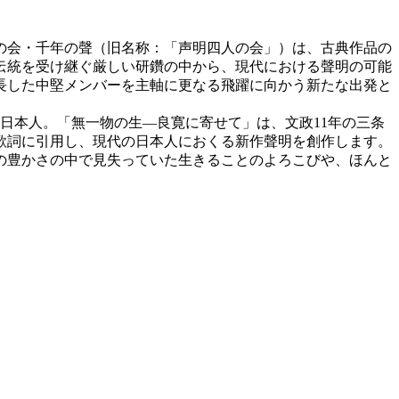
の会・千年の聲（旧名称：「声明四人の会」）は、古典作品の
伝統を受け継ぐ厳しい研鑽の中から、現代における聲明の可能
長した中堅メンバーを主軸に更なる飛躍に向かう新たな出発と
日本人。「無一物の生―良寛に寄せて」は、文政11年の三条
歌詞に引用し、現代の日本人におくる新作聲明を創作します。
の豊かさの中で見失っていた生きることのよろこびや、ほんと