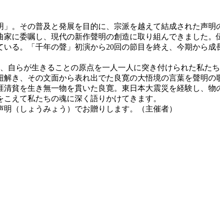
」。その普及と発展を目的に、宗派を越えて結成された声明
曲家に委嘱し、現代の新作聲明の創造に取り組んできました。
ている。「千年の聲」初演から20回の節目を終え、今期から成
し、自らが生きることの原点を一人一人に突き付けられた私たち
紐解き、その文面から表れ出でた良寛の大悟境の言葉を聲明の
清貧を生き無一物を貫いた良寛。東日本大震災を経験し、物
をこえて私たちの魂に深く語りかけてきます。
声明（しょうみょう）でお贈りします。（主催者）