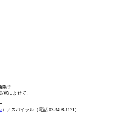
西陽子
良寛によせて」
ー
ル
）／スパイラル（電話 03-3498-1171）