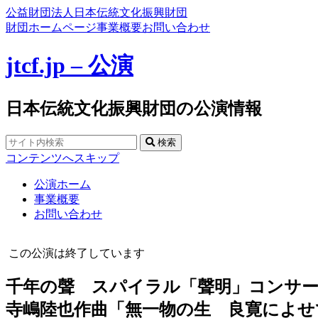
公益財団法人日本伝統文化振興財団
財団ホームページ
事業概要
お問い合わせ
jtcf.jp – 公演
日本伝統文化振興財団の公演情報
検索
コンテンツへスキップ
公演ホーム
事業概要
お問い合わせ
この公演は終了しています
千年の聲 スパイラル「聲明」コンサート
寺嶋陸也作曲「無一物の生 良寛によせ