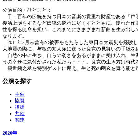
公演目的・ひとこと：
千二百年の伝統を持つ日本の音楽の貴重な財産である「声明
復活上演をするなど伝統の継承に尽くすとともに、優れた作
性を探る使命を担い、これまでにさまざまな新曲を生み出し
なります。
2011年3月未曽有の被害をもたらした東日本大震災を経験
大地震の際に、与板の知人宛に送った良寛の見舞いの手紙を
自然の中に生き、自らの弱さをあるがままに受け入れ、生涯
うの幸せに気付かされた私たち・・・。良寛の生き方は時代
観世銕之丞を特別ゲストに迎え、生と死の幽玄を舞う能と
公演を探す
主催
協賛
後援
共催
関連
2026年