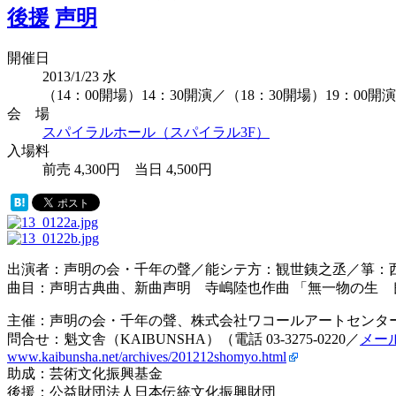
後援
声明
開催日
2013/1/23
水
（14：00開場）14：30開演／（18：30開場）19：00開演
会 場
スパイラルホール（スパイラル3F）
入場料
前売 4,300円 当日 4,500円
出演者：声明の会・千年の聲／能シテ方：観世銕之丞／箏：
曲目：声明古典曲、新曲声明 寺嶋陸也作曲 「無一物の生 
主催：声明の会・千年の聲、株式会社ワコールアートセンタ
問合せ：魁文舎（KAIBUNSHA）（電話 03-3275-0220／
メー
www.kaibunsha.net/archives/201212shomyo.html
助成：芸術文化振興基金
後援：公益財団法人日本伝統文化振興財団