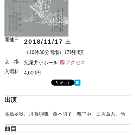
開催日
2018/11/17
土
（16時30分開場）17時開演
会 場
紀尾井小ホール
入場料
4,000円
出演
髙橋翠秋、川瀬順輔、藤本昭子、都了中、日吉章吾、他
曲目