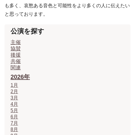
も多く、哀愁ある音色と可能性をより多くの人に伝えたい
と思っております。
公演を探す
主催
協賛
後援
共催
関連
2026年
1月
2月
3月
4月
5月
6月
7月
8月