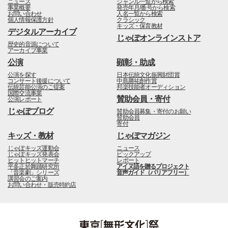
ニュース
ジャンル一覧から検索
事業概要
発売年月/番号から検索
お問い合わせ
人名一覧から検索
個人情報保護方針
クラシック
キッズ・保育教材
デジタルアーカイブ
じゃぽオンラインストア
歴史的音源について
アーカイブ事業
公演
顕彰・助成
公演を探す
日本伝統文化振興財団賞
コンサート後援について
中島勝祐創作賞
伝統芸能公演のご提案
邦楽技能者オーディション
国際交流事業
賛助会員・寄付
公演レポート
じゃぽブログ
賛助会員募集・寄付のお願い
賛助会員
寄付
キッズ・教材
じゃぽマガジン
じゃぽキッズ運動会
ニュース
じゃぽキッズ発表会
ピックアップ
ヒットヒットマーチ
レポート
平多正於舞踊研究所
アイヌ語を贈るプロジェクト
「音楽劇」シリーズ
音声ガイド（バリアフリー）
講習会のご案内
お問い合わせ・販売特約店