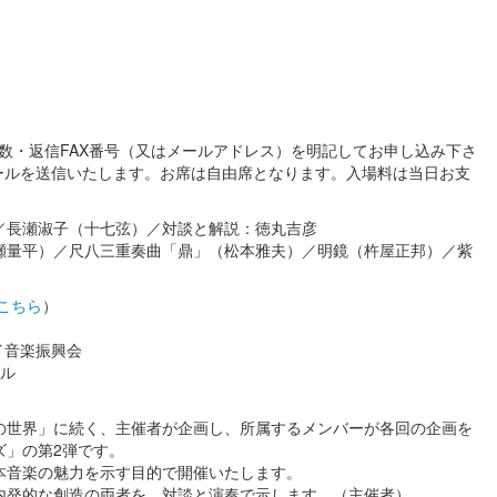
枚数・返信FAX番号（又はメールアドレス）を明記してお申し込み下さ
ールを送信いたします。お席は自由席となります。入場料は当日お支
／長瀬淑子（十七弦）／対談と解説：徳丸吉彦
瀬量平）／尺八三重奏曲「鼎」（松本雅夫）／明鏡（杵屋正邦）／紫
こちら
）
イ音楽振興会
ナル
弦の世界」に続く、主催者が企画し、所属するメンバーが各回の企画を
ズ」の第2弾です。
本音楽の魅力を示す目的で開催いたします。
発的な創造の両者を、対談と演奏で示します。（主催者）