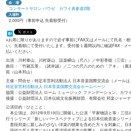
会 場
コンサートサロン パウゼ カワイ表参道2階
入場料
2,000円（事前申込 先着順受付）
※お席に限りがありますので必ず事前にFAX又はメールにて氏名・
い。先着順にて受付いたします。受付後１週間以内に確認FAX・メ
払いください。
出演：川村泰山、川村葵山、設楽瞬山（尺八）／中彩香能（三弦）
曲目：「竹籟五章」（諸井誠）／二つの尺八のための「アキ」（廣
苑（山本邦山）
主催・問合せ：特定非営利活動法人 日本音楽国際交流会（メールは
特定非営利活動法人 日本音楽国際交流会ホームページ
協賛：公益財団法人 ローム ミュージック ファンデーション、カワ
後援：公益財団法人 日本伝統文化振興財団、有限会社 邦楽ジャー
公演目的・ひとこと：
本公演は、2012年9月19日に開催した公演「平家物語と箏・三
行うシリーズ「新しいパースペクティブによる日本伝統音楽シリー
普段邦楽に親しみの少ない洋楽の聴衆を含めた方々を対象に、日
現代の尺八音楽における西洋現代音楽の影響と、伝統音楽からの内