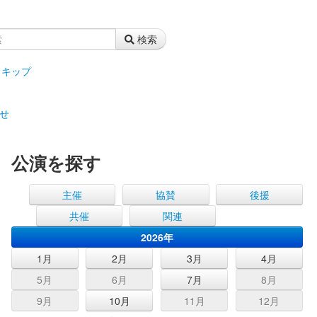
検索
スキップ
せ
公演を探す
主催
協賛
後援
共催
関連
2026年
1月
2月
3月
4月
5月
6月
7月
8月
9月
10月
11月
12月