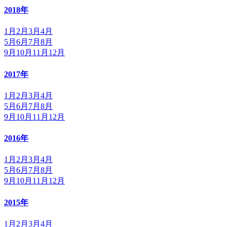
2018年
1月
2月
3月
4月
5月
6月
7月
8月
9月
10月
11月
12月
2017年
1月
2月
3月
4月
5月
6月
7月
8月
9月
10月
11月
12月
2016年
1月
2月
3月
4月
5月
6月
7月
8月
9月
10月
11月
12月
2015年
1月
2月
3月
4月