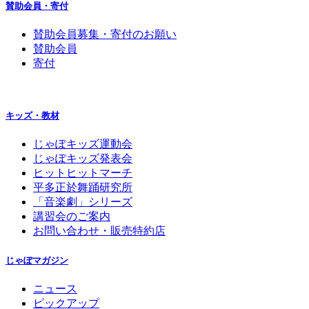
賛助会員・寄付
賛助会員募集・寄付のお願い
賛助会員
寄付
キッズ・教材
じゃぽキッズ運動会
じゃぽキッズ発表会
ヒットヒットマーチ
平多正於舞踊研究所
「音楽劇」シリーズ
講習会のご案内
お問い合わせ・販売特約店
じゃぽマガジン
ニュース
ピックアップ