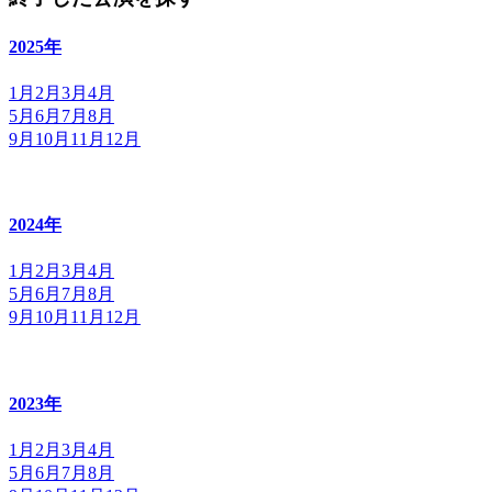
2025年
1月
2月
3月
4月
5月
6月
7月
8月
9月
10月
11月
12月
2024年
1月
2月
3月
4月
5月
6月
7月
8月
9月
10月
11月
12月
2023年
1月
2月
3月
4月
5月
6月
7月
8月