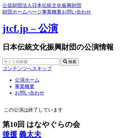
公益財団法人日本伝統文化振興財団
財団ホームページ
事業概要
お問い合わせ
jtcf.jp – 公演
日本伝統文化振興財団の公演情報
検索
コンテンツへスキップ
公演ホーム
事業概要
お問い合わせ
この公演は終了しています
第10回 はなやぐらの会
後援
義太夫