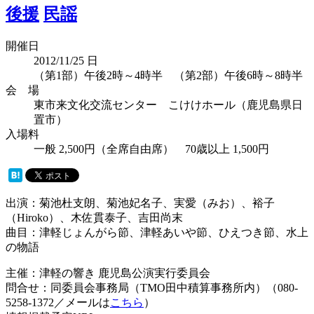
後援
民謡
開催日
2012/11/25
日
（第1部）午後2時～4時半 （第2部）午後6時～8時半
会 場
東市来文化交流センター こけけホール（鹿児島県日
置市）
入場料
一般 2,500円（全席自由席） 70歳以上 1,500円
出演：菊池杜支朗、菊池妃名子、実愛（みお）、裕子
（Hiroko）、木佐貫泰子、吉田尚末
曲目：津軽じょんがら節、津軽あいや節、ひえつき節、水上
の物語
主催：津軽の響き 鹿児島公演実行委員会
問合せ：同委員会事務局（TMO田中積算事務所内）（080-
5258-1372／メールは
こちら
）