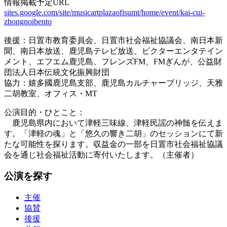
情報掲載予定URL
sites.google.com/site/musicartplazaofisumt/home/event/kai-cui-
zhongnoibento
後援：日置市教育委員会、日置市社会福祉協議会、南日本新
聞、南日本放送、鹿児島テレビ放送、ビクターエンタテイン
メント、エフエム鹿児島、フレンズFM、FMぎんが、公益財
団法人日本伝統文化振興財団
協力：嬉多國鹿児島支部、鹿児島カルチャーブリッジ、天雅
二胡教室、オフィス・MT
公演目的・ひとこと：
鹿児島県内において津軽三味線、津軽民謡の神髄を伝えま
す。「津軽の魂」と「悠久の響き二胡」のセッションにて新
たな可能性を探ります。収益金の一部を日置市社会福祉協議
会を通じ社会福祉活動に寄付いたします。（主催者）
公演を探す
主催
協賛
後援