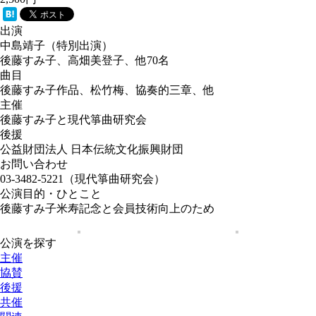
出演
中島靖子（特別出演）
後藤すみ子、高畑美登子、他70名
曲目
後藤すみ子作品、松竹梅、協奏的三章、他
主催
後藤すみ子と現代箏曲研究会
後援
公益財団法人 日本伝統文化振興財団
お問い合わせ
03-3482-5221（現代箏曲研究会）
公演目的・ひとこと
後藤すみ子米寿記念と会員技術向上のため
公演を探す
主催
協賛
後援
共催