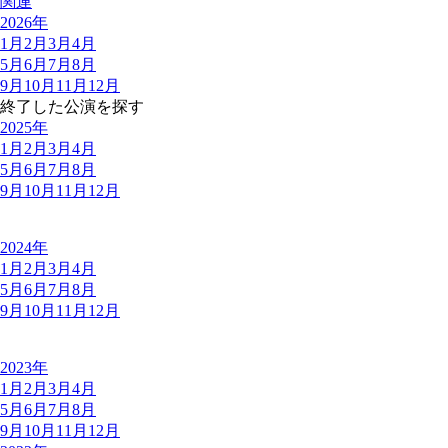
関連
2026年
1月
2月
3月
4月
5月
6月
7月
8月
9月
10月
11月
12月
終了した公演を探す
2025年
1月
2月
3月
4月
5月
6月
7月
8月
9月
10月
11月
12月
2024年
1月
2月
3月
4月
5月
6月
7月
8月
9月
10月
11月
12月
2023年
1月
2月
3月
4月
5月
6月
7月
8月
9月
10月
11月
12月