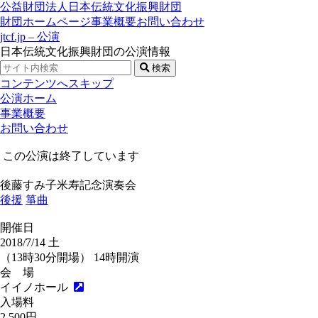
公益財団法人日本伝統文化振興財団
財団ホームページ
事業概要
お問い合わせ
jtcf.jp – 公演
日本伝統文化振興財団の公演情報
検索
コンテンツへスキップ
公演ホーム
事業概要
お問い合わせ
この公演は終了しています
後藤すみ子米寿記念演奏会
後援
箏曲
開催日
2018/7/14
土
（13時30分開場） 14時開演
会 場
イイノホール
入場料
2,500円