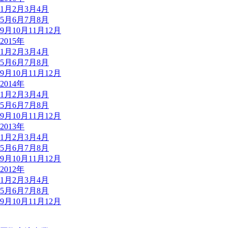
1月
2月
3月
4月
5月
6月
7月
8月
9月
10月
11月
12月
2015年
1月
2月
3月
4月
5月
6月
7月
8月
9月
10月
11月
12月
2014年
1月
2月
3月
4月
5月
6月
7月
8月
9月
10月
11月
12月
2013年
1月
2月
3月
4月
5月
6月
7月
8月
9月
10月
11月
12月
2012年
1月
2月
3月
4月
5月
6月
7月
8月
9月
10月
11月
12月