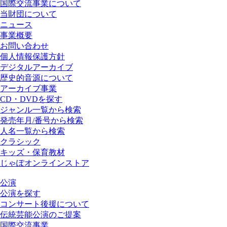
国際交流事業について
当財団について
ニュース
事業概要
お問い合わせ
個人情報保護方針
デジタルアーカイブ
歴史的音源について
アーカイブ事業
CD・DVDを探す
ジャンル一覧から検索
発売年月/番号から検索
人名一覧から検索
クラシック
キッズ・保育教材
じゃぽオンラインストア
公演
公演を探す
コンサート後援について
伝統芸能公演のご提案
国際交流事業