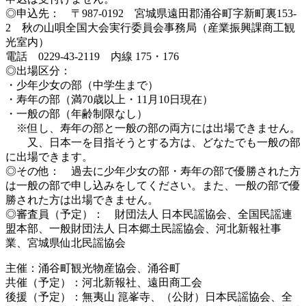
◎申込先： 〒987-0192 宮城県遠田郡涌谷町字新町裏153-
2 秋の山唄全国大会実行委員会事務局（産業振興課商工観
光室内）
電話 0229-43-2119 内線 175・176
◎出場区分：
・少年少女の部（中学生まで）
・寿年の部（満70歳以上・11月10日現在）
・一般の部（年齢制限なし）
※但し、寿年の部と一般の部の両方には出場できません。
又、日本一を目指そうとする方は、どなたでも一般の部
に出場できます。
◎その他： 過去に少年少女の部・寿年の部で優勝された方
は一般の部で申し込みをしてください。また、一般の部で優
勝された方は出場できません。
◎審査員（予定）： 財団法人 日本民謡協会、全国民謡連
盟本部、一般財団法人 日本郷土民謡協会、河北新報社事
業、宮城県仙北民謡協会
主催：涌谷町観光物産協会、涌谷町
共催（予定）：河北新報社、遠田商工会
後援（予定）：無夷山 箟峯寺、（公財）日本民謡協会、全