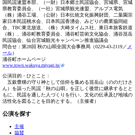
国民謡連盟本部、（一財）日本郷土民謡協会、宮城県、宮城
県教育委員会、（一社）宮城県観光連盟、アルプス電気
（株）涌谷工場、（公財）日本伝統文化振興財団、二葉園宗
家日本民謡桃水会、日本民謡香湧会、みどりの農業協同組
合、TBC東北放送、（株）大崎タイムス社、東日本旅客鉄道
（株）、涌谷町教育委員会、涌谷町芸術文化協会、涌谷箟岳
民謡協会、仙台宮城観光キャンペーン推進協議会
問合せ：第28回 秋の山唄全国大会事務局（0229-43-2119／
メ
ール
）
涌谷町ホームページ
www.town.wakuya.miyagi.jp/
公演目的・ひとこと：
五穀豊穣の守り神として信仰を集める箟岳山（ののだけさ
ん）を謳った民謡「秋の山唄」を正しく後世に継承するとと
もに、民謡を通した人づくりを行い、文化の伝承及び地域の
活性化を図ることを目的とする。（主催者）
公演を探す
主催
協賛