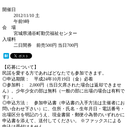
開催日
2012/11/10
土
午前9時
会 場
宮城県涌谷町勤労福祉センター
入場料
二日間券 前売500円 当日700円
【応募について】
民謡を愛する方であればどなたでも参加できます。
◎申込期限： 平成24年10月19日（金）必着
◎参加料： 2,000円（当日欠席された場合は返却できませ
ん）。少年少女の部は無料（一般の部に出場の場合は有料で
す）。
◎申込方法： 参加申込書（申込書の入手方法は主催者にお
問い合わせ下さい）に、住所・氏名・生年月日・電話番号・
出場区分を明記のうえ、現金書留・郵便小為替のいずれかに
申込書を添えて、送付してください。 ※ファックスによる
申込は受付けません。