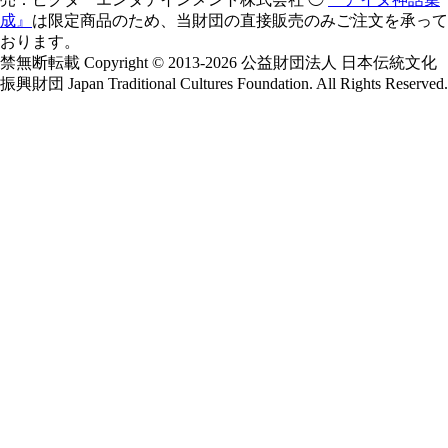
成』
は限定商品のため、当財団の直接販売のみご注文を承って
おります。
禁無断転載 Copyright © 2013-2026 公益財団法人 日本伝統文化
振興財団 Japan Traditional Cultures Foundation. All Rights Reserved.