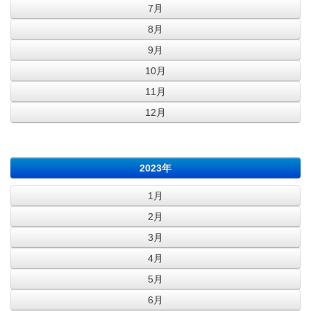
7月
8月
9月
10月
11月
12月
2023年
1月
2月
3月
4月
5月
6月