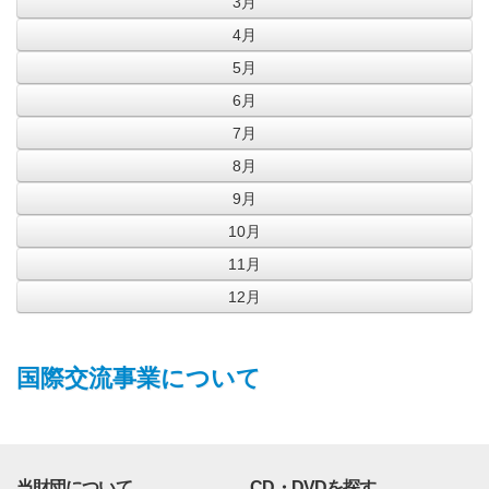
3月
4月
5月
6月
7月
8月
9月
10月
11月
12月
国際交流事業について
当財団について
CD・DVDを探す