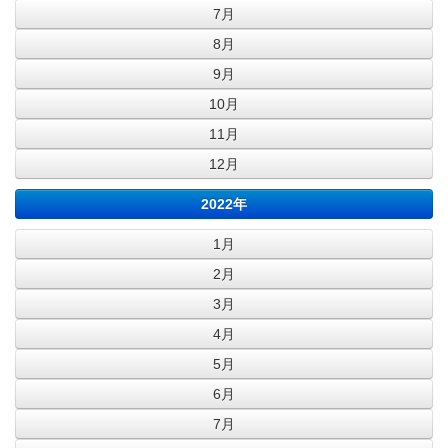
7月
8月
9月
10月
11月
12月
2022年
1月
2月
3月
4月
5月
6月
7月