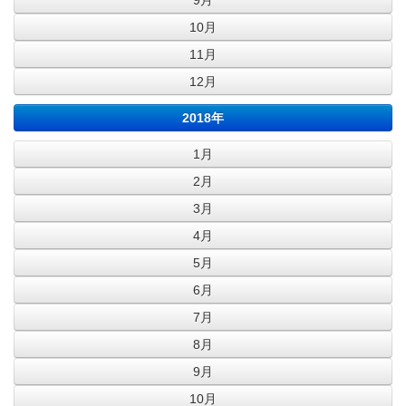
9月
10月
11月
12月
2018年
1月
2月
3月
4月
5月
6月
7月
8月
9月
10月