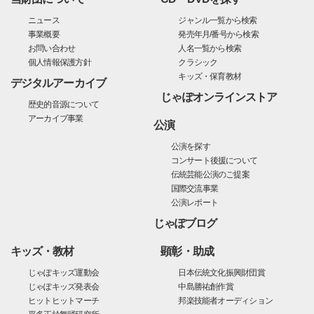
ニュース
ジャンル一覧から検索
事業概要
発売年月/番号から検索
お問い合わせ
人名一覧から検索
個人情報保護方針
クラシック
キッズ・保育教材
デジタルアーカイブ
じゃぽオンラインストア
歴史的音源について
アーカイブ事業
公演
公演を探す
コンサート後援について
伝統芸能公演のご提案
国際交流事業
公演レポート
じゃぽブログ
キッズ・教材
顕彰・助成
じゃぽキッズ運動会
日本伝統文化振興財団賞
じゃぽキッズ発表会
中島勝祐創作賞
ヒットヒットマーチ
邦楽技能者オーディション