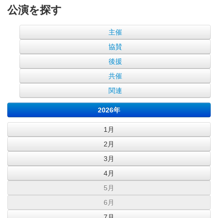
公演を探す
主催
協賛
後援
共催
関連
2026年
1月
2月
3月
4月
5月
6月
7月