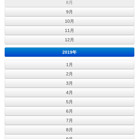
8月
9月
10月
11月
12月
2019年
1月
2月
3月
4月
5月
6月
7月
8月