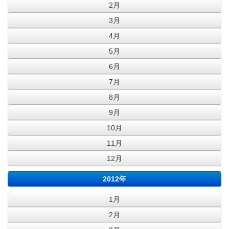
2月
3月
4月
5月
6月
7月
8月
9月
10月
11月
12月
2012年
1月
2月