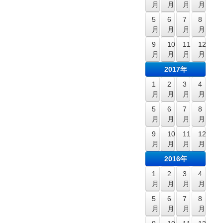
月
月
月
月
5
6
7
8
月
月
月
月
9
10
11
12
月
月
月
月
2017年
1
2
3
4
月
月
月
月
5
6
7
8
月
月
月
月
9
10
11
12
月
月
月
月
2016年
1
2
3
4
月
月
月
月
5
6
7
8
月
月
月
月