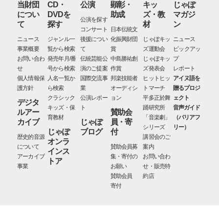
当財団
CD・
公演
顕彰・
キッ
じゃぽ
につい
DVDを
助成
ズ・教
マガジ
公演を探す
て
探す
材
ン
コンサート
日本伝統文
ニュース
ジャンル一
後援につい
化振興財団
じゃぽキッ
ニュース
事業概要
覧から検索
て
賞
ズ運動会
ピックアッ
お問い合わ
発売年月/番
伝統芸能公
中島勝祐創
じゃぽキッ
プ
せ
号から検索
演のご提案
作賞
ズ発表会
レポート
個人情報保
人名一覧か
国際交流事
邦楽技能者
ヒットヒッ
アイヌ語を
護方針
ら検索
業
オーディシ
トマーチ
贈るプロジ
クラシック
公演レポー
ョン
平多正於舞
ェクト
デジタ
キッズ・保
ト
踊研究所
音声ガイド
ルアー
賛助会
育教材
「音楽劇」
（バリアフ
カイブ
じゃぽ
員・寄
シリーズ
リー）
じゃぽ
ブログ
付
歴史的音源
講習会のご
オンラ
について
賛助会員募
案内
インス
アーカイブ
集・寄付の
お問い合わ
トア
事業
お願い
せ・販売特
賛助会員
約店
寄付