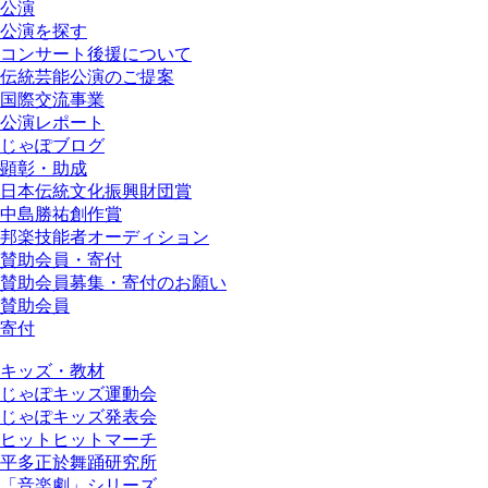
公演
公演を探す
コンサート後援について
伝統芸能公演のご提案
国際交流事業
公演レポート
じゃぽブログ
顕彰・助成
日本伝統文化振興財団賞
中島勝祐創作賞
邦楽技能者オーディション
賛助会員・寄付
賛助会員募集・寄付のお願い
賛助会員
寄付
キッズ・教材
じゃぽキッズ運動会
じゃぽキッズ発表会
ヒットヒットマーチ
平多正於舞踊研究所
「音楽劇」シリーズ