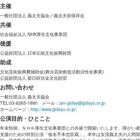
主催
一般社団法人 義太夫協会／義太夫節保存会
共催
社会福祉法人 NHK厚生文化事業団
後援
公益財団法人 日本伝統文化振興財団
助成
文化芸術振興費補助金(舞台芸術創造活動活性化事業)
公益財団法人 新日鉄住金文化財団
お問い合わせ
一般社団法人 義太夫協会
TEL:03-6265-1880 メール：
am-giday@gidayu.or.jp
ホームページ：
http://www.gidayu.or.jp/
公演目的・ひとこと
年末恒例、ＮＨＫ厚生文化事業団との共催で開催いたします、障がい者
支援のための特別公演「仮名手本忠臣蔵」。本年は女流義太夫の人間国