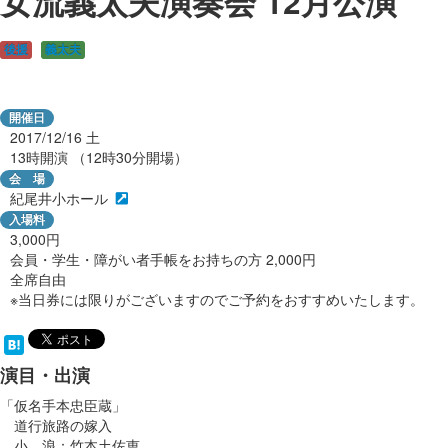
女流義太夫演奏会 12月公演
後援
義太夫
開催日
2017/12/16
土
13時開演 （12時30分開場）
会 場
紀尾井小ホール
入場料
3,000円
会員・学生・障がい者手帳をお持ちの方 2,000円
全席自由
※当日券には限りがございますのでご予約をおすすめいたします。
演目・出演
「仮名手本忠臣蔵」
道行旅路の嫁入
小 浪：竹本土佐恵