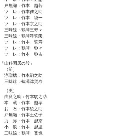
戸無瀬：竹本 越若
ツ レ：竹本佳之助
ツ レ：竹本 綾一
ツ レ：竹本京之助
三味線：鶴澤三寿々
三味線：鶴澤津賀榮
ツ レ：竹本 賀寿
ツ レ：鶴澤 弥々
ツ レ：竹本 弥吉
「山科閑居の段」
（前）
浄瑠璃：竹本駒之助
三味線：鶴澤津賀寿
（奥）
由良之助：竹本駒之助
本 蔵：竹本 越孝
お 石：竹本綾之助
戸無瀬：竹本土佐子
力 弥：竹本 越京
小 浪：竹本 越里
三味線：鶴澤 寛也