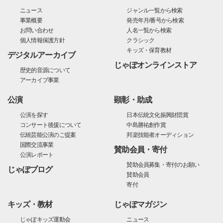
ニュース
ジャンル一覧から検索
事業概要
発売年月/番号から検索
お問い合わせ
人名一覧から検索
個人情報保護方針
クラシック
キッズ・保育教材
デジタルアーカイブ
じゃぽオンラインストア
歴史的音源について
アーカイブ事業
公演
顕彰・助成
公演を探す
日本伝統文化振興財団賞
コンサート後援について
中島勝祐創作賞
伝統芸能公演のご提案
邦楽技能者オーディション
国際交流事業
賛助会員・寄付
公演レポート
賛助会員募集・寄付のお願い
じゃぽブログ
賛助会員
寄付
キッズ・教材
じゃぽマガジン
じゃぽキッズ運動会
ニュース