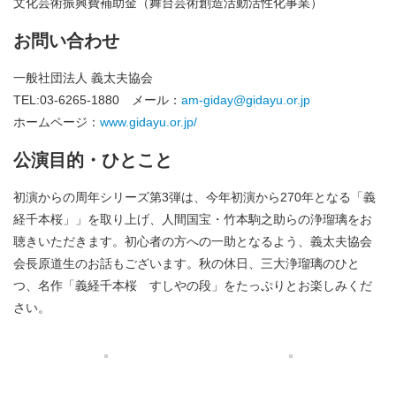
文化芸術振興費補助金（舞台芸術創造活動活性化事業）
お問い合わせ
一般社団法人 義太夫協会
TEL:03-6265-1880 メール：
am-giday@gidayu.or.jp
ホームページ：
www.gidayu.or.jp/
公演目的・ひとこと
初演からの周年シリーズ第3弾は、今年初演から270年となる「義
経千本桜」」を取り上げ、人間国宝・竹本駒之助らの浄瑠璃をお
聴きいただきます。初心者の方への一助となるよう、義太夫協会
会長原道生のお話もございます。秋の休日、三大浄瑠璃のひと
つ、名作「義経千本桜 すしやの段」をたっぷりとお楽しみくだ
さい。