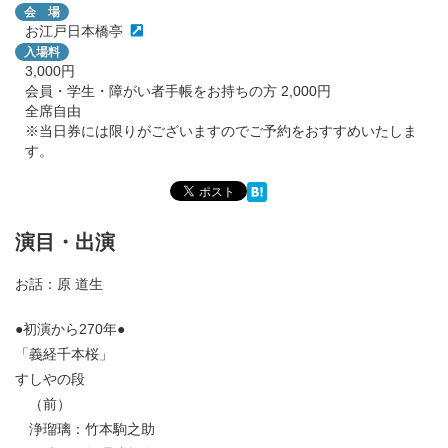
会 場
お江戸日本橋亭
入場料
3,000円
会員・学生・障がい者手帳をお持ちの方 2,000円
全席自由
※当日券には限りがございますのでご予約をおすすめいたしま
す。
演目・出演
お話：原 道生
●初演から270年●
「義経千本桜」
すしやの段
（前）
浄瑠璃：竹本駒之助