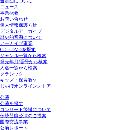
当財団について
ニュース
事業概要
お問い合わせ
個人情報保護方針
デジタルアーカイブ
歴史的音源について
アーカイブ事業
CD・DVDを探す
ジャンル一覧から検索
発売年月/番号から検索
人名一覧から検索
クラシック
キッズ・保育教材
じゃぽオンラインストア
公演
公演を探す
コンサート後援について
伝統芸能公演のご提案
国際交流事業
公演レポート