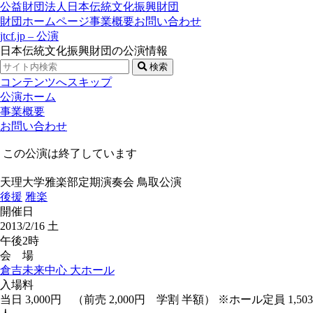
公益財団法人日本伝統文化振興財団
財団ホームページ
事業概要
お問い合わせ
jtcf.jp – 公演
日本伝統文化振興財団の公演情報
検索
コンテンツへスキップ
公演ホーム
事業概要
お問い合わせ
この公演は終了しています
天理大学雅楽部定期演奏会 鳥取公演
後援
雅楽
開催日
2013/2/16
土
午後2時
会 場
倉吉未来中心 大ホール
入場料
当日 3,000円 （前売 2,000円 学割 半額） ※ホール定員 1,503