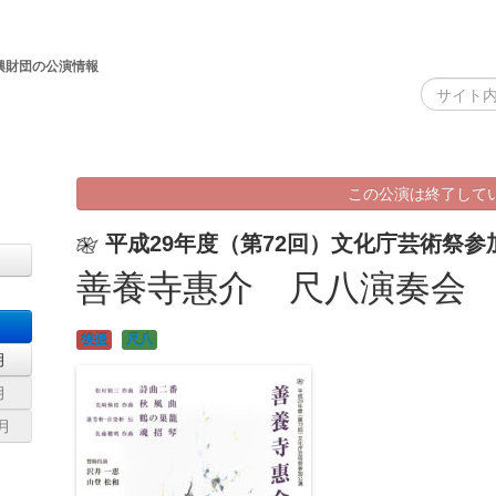
興財団の公演情報
この公演は終了して
平成29年度（第72回）文化庁芸術祭参
援
善養寺惠介 尺八演奏会
後援
尺八
月
月
月