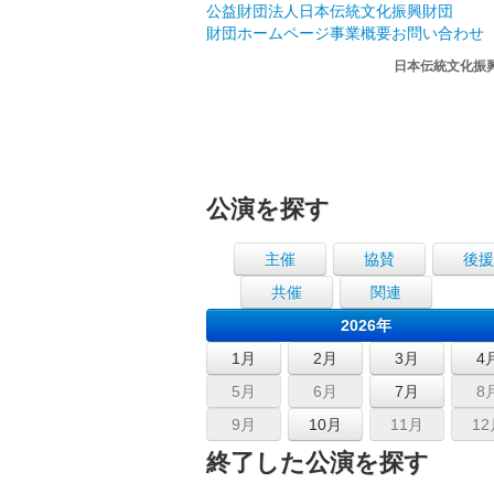
公益財団法人日本伝統文化振興財団
財団ホームページ
事業概要
お問い合わせ
日本伝統文化振
公演を探す
主催
協賛
後
共催
関連
2026年
1月
2月
3月
4
5月
6月
7月
8
9月
10月
11月
12
終了した公演を探す