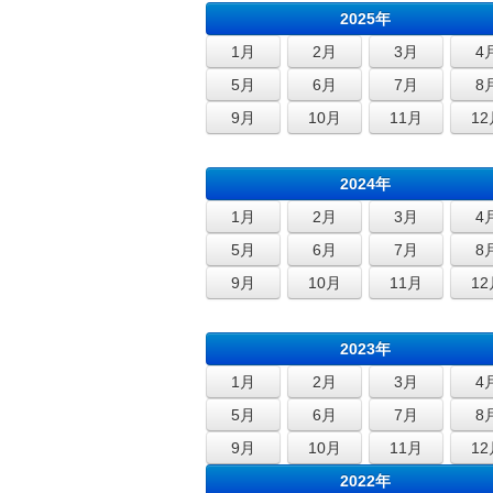
2025年
1月
2月
3月
4
5月
6月
7月
8
9月
10月
11月
12
2024年
1月
2月
3月
4
5月
6月
7月
8
9月
10月
11月
12
2023年
1月
2月
3月
4
5月
6月
7月
8
9月
10月
11月
12
2022年