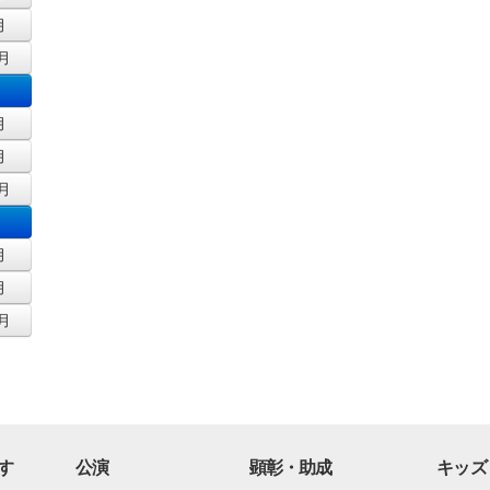
月
月
月
月
月
月
月
月
す
公演
顕彰・助成
キッズ