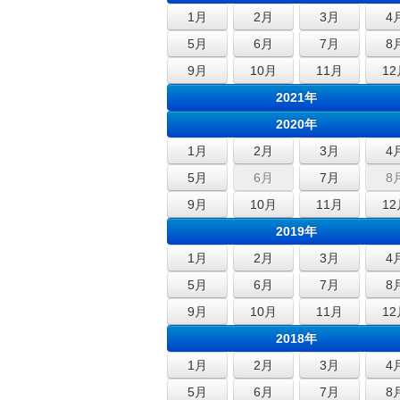
1月
2月
3月
4
5月
6月
7月
8
9月
10月
11月
12
2021年
2020年
1月
2月
3月
4
5月
6月
7月
8
9月
10月
11月
12
2019年
1月
2月
3月
4
5月
6月
7月
8
9月
10月
11月
12
2018年
1月
2月
3月
4
5月
6月
7月
8