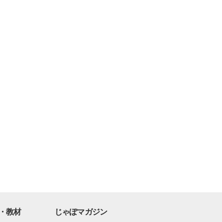
・教材
じゃぽマガジン