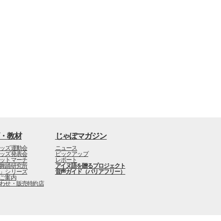
・教材
じゃぽマガジン
ッズ運動会
ニュース
ッズ発表会
ピックアップ
ットマーチ
レポート
舞踊研究所
アイヌ語を贈るプロジェクト
」シリーズ
音声ガイド（バリアフリー）
ご案内
わせ・販売特約店