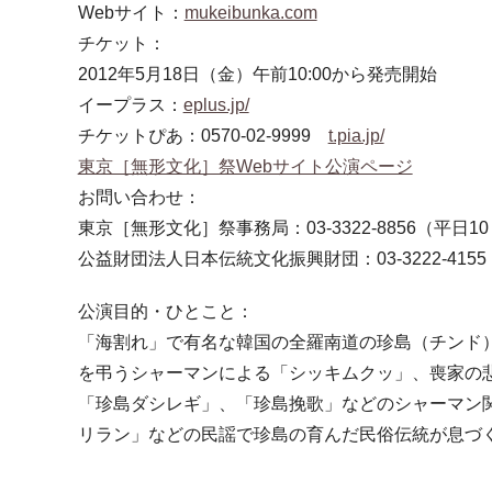
Webサイト：
mukeibunka.com
チケット：
2012年5月18日（金）午前10:00から発売開始
イープラス：
eplus.jp/
チケットぴあ：0570-02-9999
t.pia.jp/
東京［無形文化］祭Webサイト公演ページ
お問い合わせ：
東京［無形文化］祭事務局：03-3322-8856（平日10
公益財団法人日本伝統文化振興財団：03-3222-4155
公演目的・ひとこと：
「海割れ」で有名な韓国の全羅南道の珍島（チンド
を弔うシャーマンによる「シッキムクッ」、喪家の
「珍島ダシレギ」、「珍島挽歌」などのシャーマン
リラン」などの民謡で珍島の育んだ民俗伝統が息づ