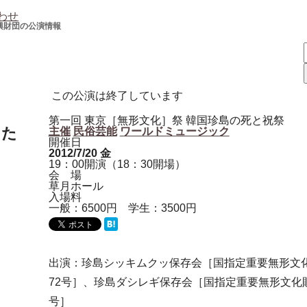
わせ
興財団の公演情報
この公演は終了しています
第一回 東京［無形文化］祭 韓国珍島の死と祝祭
した
主催
民俗芸能
ワールドミュージック
開催日
2012/7/20
金
19：00開演（18：30開場）
会 場
草月ホール
入場料
一般：6500円 学生：3500円
出演：珍島シッキムクッ保存会［国指定重要無形文
72号］、珍島ダシレギ保存会［国指定重要無形文化財
号］