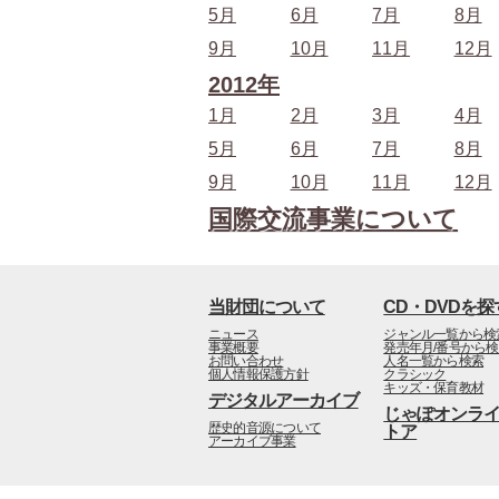
5月
6月
7月
8月
9月
10月
11月
12月
2012年
1月
2月
3月
4月
5月
6月
7月
8月
9月
10月
11月
12月
国際交流事業について
当財団について
CD・DVDを探
ニュース
ジャンル一覧から検
事業概要
発売年月/番号から
お問い合わせ
人名一覧から検索
個人情報保護方針
クラシック
キッズ・保育教材
デジタルアーカイブ
じゃぽオンラ
歴史的音源について
トア
アーカイブ事業