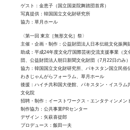
ゲスト：金恵子（国立国楽院舞踏団首席）
写真提供：韓国国立文化財研究所
協力：草月ホール
〈第一回 東京［無形文化］祭〉
主催・企画・制作：公益財団法人日本伝統文化振興
助成：平成24年度文化庁国際芸術交流支援事業（文
団、公益財団法人朝日新聞文化財団（7月22日のみ
協力：韓国国立文化財研究所、パキスタン国立民俗
わきじゃんがらフォーラム、草月ホール
後援：ハイチ共和国大使館、パキスタン・イスラム共
文化院
招聘・制作：イーストワークス・エンタティンメン
制作協力：公共事業PRセンター
デザイン：矢萩喜從郎
プロデュース：飯田一夫