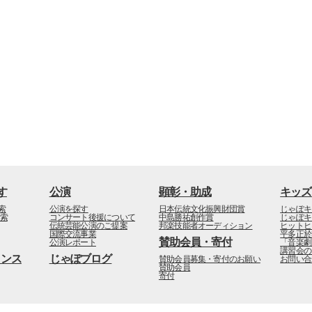
す
公演
顕彰・助成
キッズ
索
公演を探す
日本伝統文化振興財団賞
じゃぽキ
検索
コンサート後援について
中島勝祐創作賞
じゃぽキ
伝統芸能公演のご提案
邦楽技能者オーディション
ヒットヒ
国際交流事業
平多正於
賛助会員・寄付
公演レポート
「音楽劇
講習会の
インス
じゃぽブログ
賛助会員募集・寄付のお願い
お問い合
賛助会員
寄付