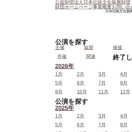
公益財団法人日本伝統文化振興財団
財団ホームページ
事業概要
お問い合
日本伝統文化振
公演を探す
主催
協賛
後援
終了
共催
関連
2026年
1月
2月
3月
4月
5月
6月
7月
8月
9月
10月
11月
12月
公演を探す
2025年
1月
2月
3月
4月
5月
6月
7月
8月