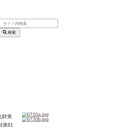
検索
化財第
第81