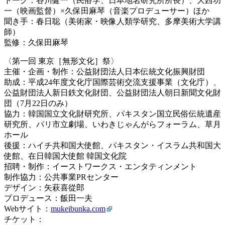
トーク：谷川健一（民俗学、日本地名研究所所長）、大西功
一（映画監督）
×
久保田麻琴（音楽プロデューサー）ほか
聞き手：春日聡（美術家・映像人類学研究、多摩美術大学講
師）
監修：久保田麻琴
〈第一回 東京［無形文化］祭〉
主催・企画・制作：公益財団法人日本伝統文化振興財団
助成：平成24年度文化庁国際芸術交流支援事業（文化庁）、
公益財団法人新日鉄文化財団、公益財団法人朝日新聞文化財
団（7月22日のみ）
協力：韓国国立文化財研究所、パキスタン国立民俗伝統遺産
研究所、パリ市立劇場、いわきじゃんがらフォーラム、草月
ホール
後援：ハイチ共和国大使館、パキスタン・イスラム共和国大
使館、在日韓国大使館 韓国文化院
招聘・制作：イーストワークス・エンタティンメント
制作協力：公共事業PRセンター
デザイン：矢萩喜從郎
プロデュース：飯田一夫
Webサイト：
mukeibunka.com
チケット：