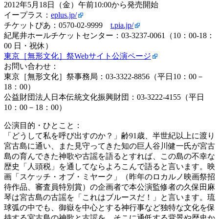
2012年5月18日（金）午前10:00から発売開始
イープラス：
eplus.jp/
チケットぴあ：0570-02-9999
t.pia.jp/
紀尾井ホールチケットセンター：03-3237-0061（10：00-18：
00 日・祝休）
東京［無形文化］祭Webサイト公演ページ
お問い合わせ：
東京［無形文化］祭事務局：03-3322-8856（平日10：00－
18：00）
公益財団法人日本伝統文化振興財団：03-3222-4155（平日
10：00－18：00）
公演目的・ひとこと：
「どうして私を呼び出すのか？」齢91歳、半世紀以上に渡り
宮古島に通い、また見守ってきた知の巨人谷川健一氏が宮古
島の育んできた神歌や古謡を語るとすれば、この島の不幸な
歴史「人頭税」を通してならよろこんで語ると言います。映
画「スケッチ・オブ・ミヤーク」（昨年のロカルノ映画祭招
待作品、審査員特別賞）の企画者で本公演監修者の久保田麻
琴は宮古島の古謡を「これはブルースだ！」と言います。琉
球弧の中でも、御嶽を中心とする神行事など独特な文化を保
持する宮古島の神歌と古謡を、そこに通低する背景や歴史か