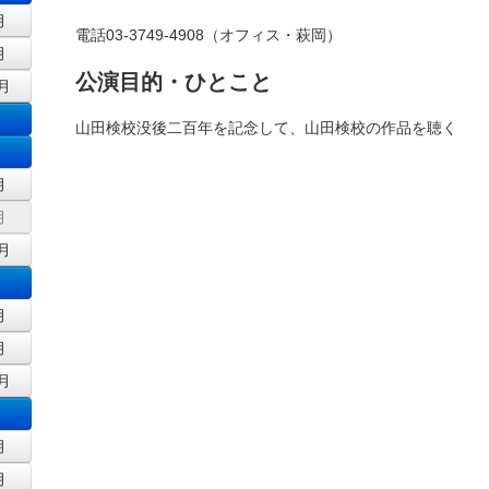
月
電話03-3749-4908（オフィス・萩岡）
月
公演目的・ひとこと
月
山田検校没後二百年を記念して、山田検校の作品を聴く
月
月
月
月
月
月
月
月