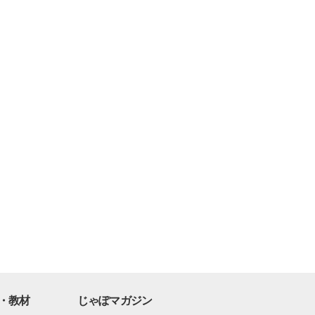
・教材
じゃぽマガジン