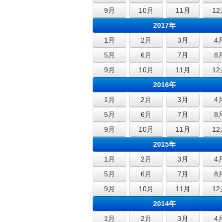
9月
10月
11月
12
2017年
1月
2月
3月
4
5月
6月
7月
8
9月
10月
11月
12
2016年
1月
2月
3月
4
5月
6月
7月
8
9月
10月
11月
12
2015年
1月
2月
3月
4
5月
6月
7月
8
9月
10月
11月
12
2014年
1月
2月
3月
4