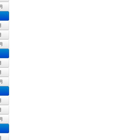
月
月
月
月
月
月
月
月
月
月
月