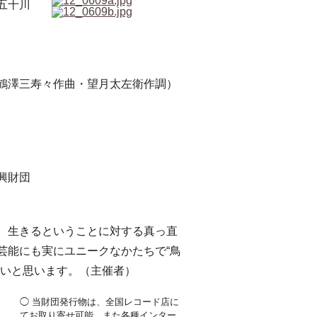
五十川
鶴澤三寿々作曲・望月太左衛作調）
興財団
、生きるということに対する真っ直
芸能にも実にユニークなかたちで“鳥
たいと思います。（主催者）
◯ 当財団発行物は、全国レコード店に
てお取り寄せ可能、また各種インター