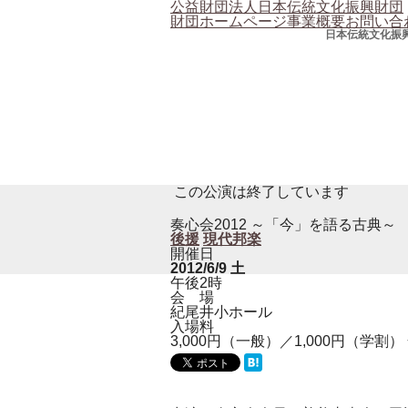
公益財団法人日本伝統文化振興財団
財団ホームページ
事業概要
お問い合
日本伝統文化振
この公演は終了しています
奏心会2012 ～「今」を語る古典～
後援
現代邦楽
開催日
2012/6/9
土
午後2時
会 場
紀尾井小ホール
入場料
3,000円（一般）／1,000円（学割