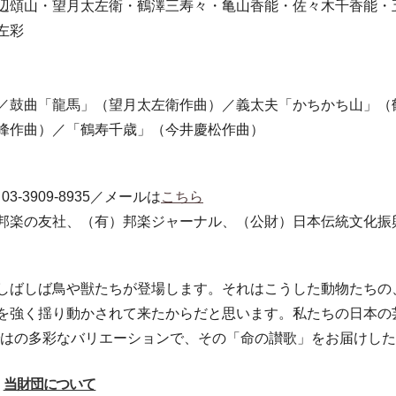
辺頌山・望月太左衛・鶴澤三寿々・亀山香能・佐々木千香能・
左彩
／鼓曲「龍馬」（望月太左衛作曲）／義太夫「かちかち山」（
峰作曲）／「鶴寿千歳」（今井慶松作曲）
-3909-8935／メールは
こちら
邦楽の友社、（有）邦楽ジャーナル、（公財）日本伝統文化振
ばしば鳥や獣たちが登場します。それはこうした動物たちの
を強く揺り動かされて来たからだと思います。私たちの日本の
ではの多彩なバリエーションで、その「命の讃歌」をお届けし
当財団について