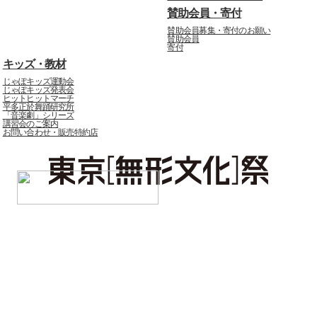
賛助会員・寄付
賛助会員募集・寄付のお願い
賛助会員
寄付
キッズ・教材
じゃぽキッズ運動会
じゃぽキッズ発表会
ヒットヒットマーチ
平多正於舞踊研究所
「音楽劇」シリーズ
講習会のご案内
お問い合わせ・販売特約店
じゃぽマガジン
ニュース
ピックアップ
レポート
アイヌ語を贈るプロジェクト
音声ガイド（バリアフリー）