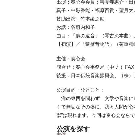
出演：奏心会会員：善養寺惠介・田
真子・中彩香能・福原百貴・望月太
賛助出演：竹本綾之助
お話：谷垣内和子
曲目：「鹿の遠音」（琴古流本曲）
【初演】／「猿蟹昔物語」（菊重精
主催：奏心会
問合せ：奏心会事務局（中 方）FAX 03
後援：日本伝統音楽振興会、（株）
公演目的・ひとこと：
洋の東西を問わず、文学や音楽にし
ぐで無垢なその姿に、我々人間が心
獣”は現れます。今回は奏心会なら
公演を探す
主催