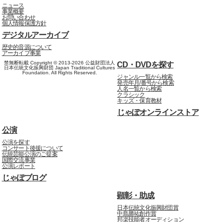
ニュース
事業概要
お問い合わせ
個人情報保護方針
デジタルアーカイブ
歴史的音源について
アーカイブ事業
禁無断転載 Copyright © 2013-2026 公益財団法人
CD・DVDを探す
日本伝統文化振興財団 Japan Traditional Cultures
Foundation. All Rights Reserved.
ジャンル一覧から検索
発売年月/番号から検索
人名一覧から検索
クラシック
キッズ・保育教材
じゃぽオンラインストア
公演
公演を探す
コンサート後援について
伝統芸能公演のご提案
国際交流事業
公演レポート
じゃぽブログ
顕彰・助成
日本伝統文化振興財団賞
中島勝祐創作賞
邦楽技能者オーディション