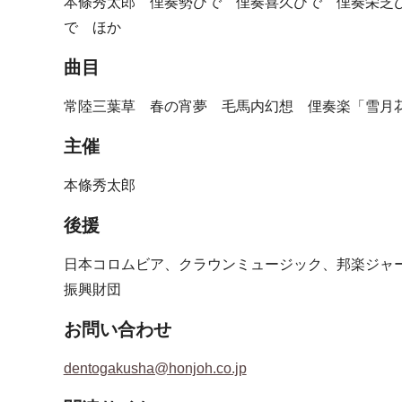
本條秀太郎 俚奏勢ひで 俚奏喜久ひで 俚奏栄芝
で ほか
曲目
常陸三葉草 春の宵夢 毛馬内幻想 俚奏楽「雪
主催
本條秀太郎
後援
日本コロムビア、クラウンミュージック、邦楽ジャー
振興財団
お問い合わせ
dentogakusha@honjoh.co.jp