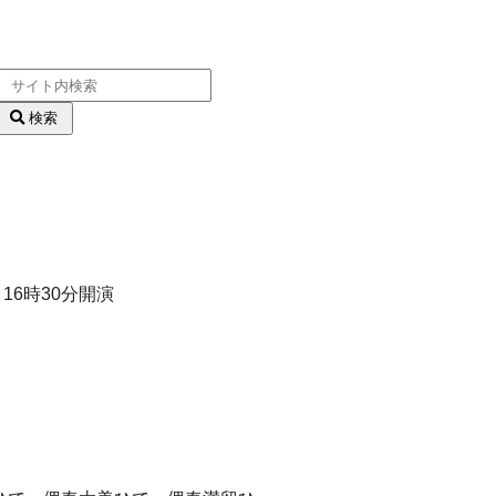
検索
16時30分開演