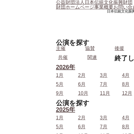
公益財団法人日本伝統文化振興財団
財団ホームページ
事業概要
お問い合
日本伝統文化振
公演を探す
主催
協賛
後援
終了
共催
関連
2026年
1月
2月
3月
4月
5月
6月
7月
8月
9月
10月
11月
12月
公演を探す
2025年
1月
2月
3月
4月
5月
6月
7月
8月