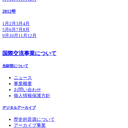
2012年
1月
2月
3月
4月
5月
6月
7月
8月
9月
10月
11月
12月
国際交流事業について
当財団について
ニュース
事業概要
お問い合わせ
個人情報保護方針
デジタルアーカイブ
歴史的音源について
アーカイブ事業