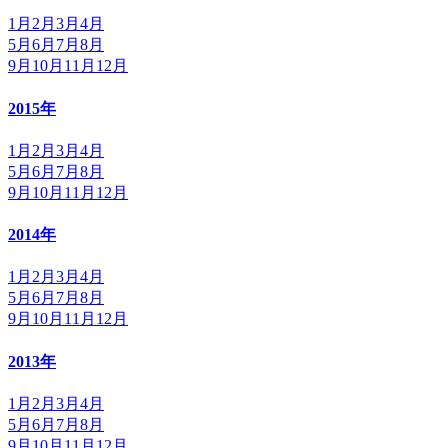
1月
2月
3月
4月
5月
6月
7月
8月
9月
10月
11月
12月
2015年
1月
2月
3月
4月
5月
6月
7月
8月
9月
10月
11月
12月
2014年
1月
2月
3月
4月
5月
6月
7月
8月
9月
10月
11月
12月
2013年
1月
2月
3月
4月
5月
6月
7月
8月
9月
10月
11月
12月