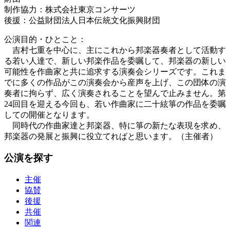
制作協力：株式会社東京コンサーツ
後援：公益財団法人日本伝統文化振興財団
公演目的・ひとこと：
吉村七重を中心に、主にこれから邦楽器奏者として活動す
る若い人達で、新しい邦楽作品を委嘱して、邦楽器の新しい
可能性を作曲家と共に追求する演奏会シリーズです。これま
でに多くの作品がこの演奏会から産声を上げ、この団体の演
奏者に拘らず、広く演奏されることを望んで止みません。第
24回目を迎える今回も、若い作曲家に二十絃箏の作品を委嘱
しての開催となります。
同時代の作曲家達と邦楽器、特に箏の新たな表現を求め、
邦楽器の発展と振興に役立てればと思います。（主催者）
公演を探す
主催
協賛
後援
共催
関連