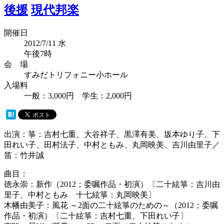
後援
現代邦楽
開催日
2012/7/11
水
午後7時
会 場
すみだトリフォニー小ホール
入場料
一般：3,000円 学生：2,000円
出演：箏：吉村七重、大谷祥子、黒澤有美、坂本ゆり子、下
田れい子、田村法子、中村ともみ、丸岡映美、吉川由里子／
笛：竹井誠
曲目：
徳永崇：新作（2012；委嘱作品・初演）〔二十絃箏：吉川由
里子、中村ともみ 十七絃箏：丸岡映美〕
木幡由美子：風花 ～2面の二十絃箏のための～（2012；委嘱
作品・初演）〔二十絃箏：吉村七重、下田れい子〕