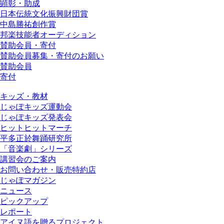
顕彰・助成
日本伝統文化振興財団賞
中島勝祐創作賞
邦楽技能者オーディション
賛助会員・寄付
賛助会員募集・寄付のお願い
賛助会員
寄付
キッズ・教材
じゃぽキッズ運動会
じゃぽキッズ発表会
ヒットヒットマーチ
平多正於舞踊研究所
「音楽劇」シリーズ
講習会のご案内
お問い合わせ・販売特約店
じゃぽマガジン
ニュース
ピックアップ
レポート
アイヌ語を贈るプロジェクト