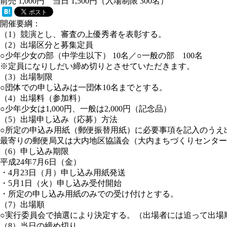
前売 1,000円 当日 1,500円（入場制限 300名）
開催要綱：
（1）競演とし、審査の上優秀者を表彰する。
（2）出場区分と募集定員
○
少年少女の部（中学生以下） 10名／
○
一般の部 100名
※定員になりしだい締め切りとさせていただきます。
（3）出場制限
○
団体での申し込みは一団体10名までとする。
（4）出場料（参加料）
○
少年少女は1,000円、一般は2,000円（記念品）
（5）出場申し込み（応募）方法
○
所定の申込み用紙（郵便振替用紙）に必要事項を記入のうえ
最寄りの郵便局又は大内地区協議会（大内まちづくりセンター
（6）申し込み期限
平成24年7月6日（金）
・4月23日（月）申し込み用紙発送
・5月1日（火）申し込み受付開始
・所定の申し込み用紙のみでの受け付けとする。
（7）出場順
○
実行委員会で抽選により決定する。（出場者には追って出場
（8）当日の締め切り