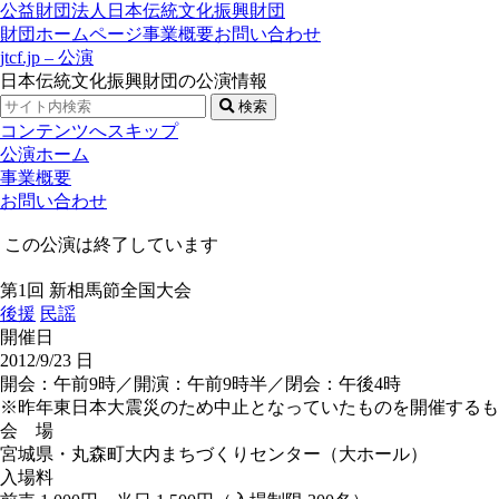
公益財団法人日本伝統文化振興財団
財団ホームページ
事業概要
お問い合わせ
jtcf.jp – 公演
日本伝統文化振興財団の公演情報
検索
コンテンツへスキップ
公演ホーム
事業概要
お問い合わせ
この公演は終了しています
第1回 新相馬節全国大会
後援
民謡
開催日
2012/9/23
日
開会：午前9時／開演：午前9時半／閉会：午後4時
※昨年東日本大震災のため中止となっていたものを開催するも
会 場
宮城県・丸森町大内まちづくりセンター（大ホール）
入場料