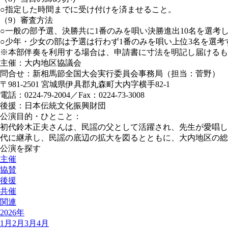
○
指定した時間までに受け付けを済ませること。
（9）審査方法
○
一般の部予選、決勝共に1番のみを唄い決勝進出10名を選考
○
少年・少女の部は予選は行わず1番のみを唄い上位3名を選考
※本部伴奏を利用する場合は、申請書に寸法を明記し届けるも
主催：大内地区協議会
問合せ：新相馬節全国大会実行委員会事務局（担当：菅野）
〒981-2501 宮城県伊具郡丸森町大内字横手82-1
電話：0224-79-2004／Fax：0224-73-3008
後援：日本伝統文化振興財団
公演目的・ひとこと：
初代鈴木正夫さんは、民謡の父として活躍され、先生が愛唱し
代に継承し、民謡の底辺の拡大を図るとともに、大内地区の総
公演を探す
主催
協賛
後援
共催
関連
2026年
1月
2月
3月
4月