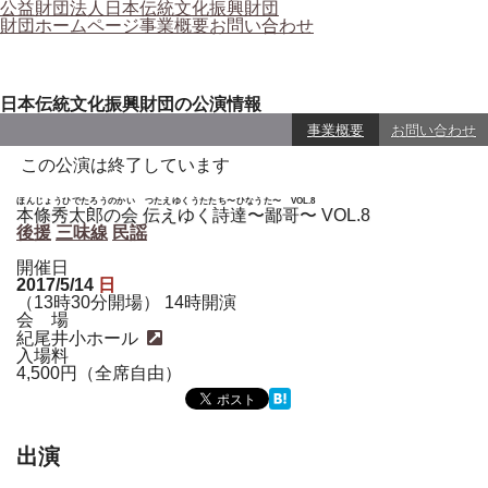
公益財団法人日本伝統文化振興財団
財団ホームページ
事業概要
お問い合わせ
日本伝統文化振興財団の公演情報
事業概要
お問い合わせ
この公演は終了しています
ほんじょうひでたろうのかい つたえゆくうたたち〜ひなうた〜 VOL.8
本條秀太郎の会 伝えゆく詩達〜鄙哥〜 VOL.8
後援
三味線
民謡
開催日
2017/5/14
日
（13時30分開場） 14時開演
会 場
紀尾井小ホール
入場料
4,500円（全席自由）
出演