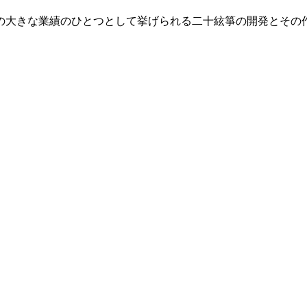
大きな業績のひとつとして挙げられる二十絃箏の開発とその作