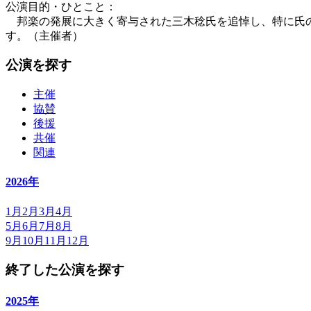
公演目的・ひとこと：
邦楽の発展に大きく寄与された三木稔氏を追悼し、特に氏の
す。（主催者）
公演を探す
主催
協賛
後援
共催
関連
2026年
1月
2月
3月
4月
5月
6月
7月
8月
9月
10月
11月
12月
終了した公演を探す
2025年