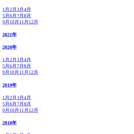
1月
2月
3月
4月
5月
6月
7月
8月
9月
10月
11月
12月
2021年
2020年
1月
2月
3月
4月
5月
6月
7月
8月
9月
10月
11月
12月
2019年
1月
2月
3月
4月
5月
6月
7月
8月
9月
10月
11月
12月
2018年