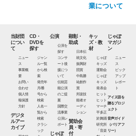
業について
当財団
CD・
公演
顕彰・
キッ
じゃぽ
につい
DVDを
助成
ズ・教
マガジ
公演を
て
探す
材
ン
探す
日本伝
ニュー
ジャン
コンサ
統文化
じゃぽ
ニュー
ス
ル一覧
ート後
振興財
キッズ
ス
事業概
から検
援につ
団賞
運動会
ピック
要
索
いて
中島勝
じゃぽ
アップ
お問い
発売年
伝統芸
祐創作
キッズ
レポー
合わせ
月/番
能公演
賞
発表会
ト
個人情
号から
のご提
邦楽技
ヒット
アイヌ語を
報保護
検索
案
能者オ
ヒット
贈るプロジ
方針
人名一
国際交
ーディ
マーチ
ェクト
覧から
流事業
ション
平多正
デジタ
検索
公演レ
於舞踊
音声ガイド
ルアー
賛助会
クラシ
ポート
研究所
（バリアフ
カイブ
員・寄
ック
「音楽
リー）
じゃぽ
付