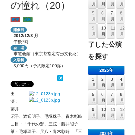
の憧れ（20）
月
月
月
月
5
6
7
8
月
月
月
月
後援
地歌
9
10
11
12
開催日
月
月
月
月
2012/12/3
月
午後7時
了した公演
会 場
求道会館（東京都指定有形文化財）
を探す
入場料
3,000円（予約限定100席）
2025年
1
2
3
4
月
月
月
月
出
5
6
7
8
月
月
月
月
演：
藤井
9
10
11
12
月
月
月
月
昭子、渡辺明子、毛塚珠子、青木彰時
曲目：「千代の鶯」三弦・藤井昭子、
箏・毛塚珠子、尺八・青木彰時 「三
2024年