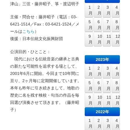
津山」三弦・藤井昭子、箏・渡辺明子
1
2
3
4
月
月
月
月
主催・問合せ：藤井昭子（電話：03-
5
6
7
8
6421-1514／Fax：03-6421-1524／メ
月
月
月
月
ールは
こちら
）
9
10
11
12
後援：日本伝統文化振興財団
月
月
月
月
公演目的・ひとこと：
現代における伝統音楽の継承と古典
2023年
の新たな可能性を追求する場として、
1
2
3
4
2001年6月に開始。今回まで10年間に
月
月
月
月
亘り、2ヶ月毎に定期開催しています。
5
6
7
8
本年も昨年に引き続きまして、地歌の
月
月
月
月
歴史に名を残す検校・勾当の作品を毎
9
10
11
12
回選び演奏させて頂きます。（藤井昭
月
月
月
月
子）
2022年
1
2
3
4
月
月
月
月