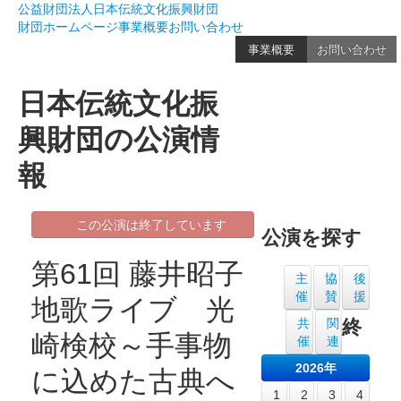
公益財団法人日本伝統文化振興財団
財団ホームページ
事業概要
お問い合わせ
事業概要
お問い合わせ
日本伝統文化振
興財団の公演情
報
この公演は終了しています
公演を探す
第61回 藤井昭子
主
協
後
催
賛
援
地歌ライブ 光
共
関
終
崎検校～手事物
催
連
2026年
に込めた古典へ
1
2
3
4