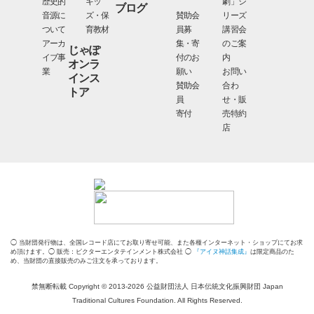
歴史的
キッ
劇」シ
ブログ
音源に
ズ・保
賛助会
リーズ
ついて
育教材
員募
講習会
アーカ
集・寄
のご案
じゃぽ
イブ事
付のお
内
オンラ
業
願い
お問い
インス
賛助会
合わ
トア
員
せ・販
寄付
売特約
店
◯ 当財団発行物は、全国レコード店にてお取り寄せ可能、また各種インターネット・ショップにてお求
め頂けます。◯ 販売：ビクターエンタテインメント株式会社 ◯
『アイヌ神話集成』
は限定商品のた
め、当財団の直接販売のみご注文を承っております。
禁無断転載 Copyright © 2013-2026 公益財団法人 日本伝統文化振興財団 Japan
Traditional Cultures Foundation. All Rights Reserved.