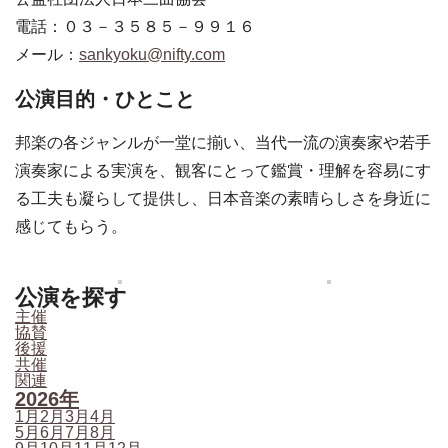
電話：０３－３５８５－９９１６
メール：
sankyoku@nifty.com
公演目的・ひとこと
邦楽の各ジャンルが一堂に揃い、当代一流の演奏家や若手
演奏家による実演を、観客にとって鑑賞・理解を容易にす
る工夫も凝らして提供し、日本音楽の素晴らしさを身近に
感じてもらう。
公演を探す
主催
協賛
後援
共催
関連
2026年
1月
2月
3月
4月
5月
6月
7月
8月