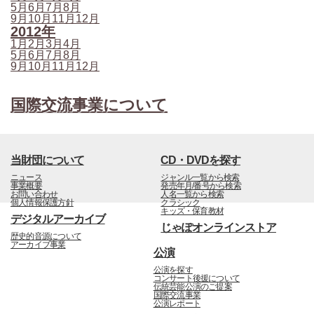
5月
6月
7月
8月
9月
10月
11月
12月
2012年
1月
2月
3月
4月
5月
6月
7月
8月
9月
10月
11月
12月
国際交流事業について
当財団について
CD・DVDを探す
ニュース
ジャンル一覧から検索
事業概要
発売年月/番号から検索
お問い合わせ
人名一覧から検索
個人情報保護方針
クラシック
キッズ・保育教材
デジタルアーカイブ
じゃぽオンラインストア
歴史的音源について
アーカイブ事業
公演
公演を探す
コンサート後援について
伝統芸能公演のご提案
国際交流事業
公演レポート