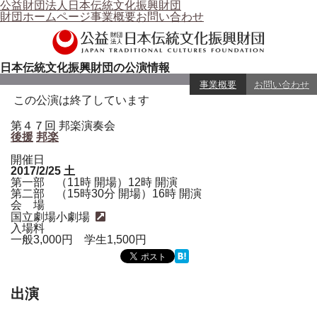
公益財団法人日本伝統文化振興財団
財団ホームページ
事業概要
お問い合わせ
日本伝統文化振興財団の公演情報
事業概要
お問い合わせ
この公演は終了しています
第４７回 邦楽演奏会
後援
邦楽
開催日
2017/2/25
土
第一部 （11時 開場）12時 開演
第二部 （15時30分 開場）16時 開演
会 場
国立劇場小劇場
入場料
一般3,000円 学生1,500円
出演