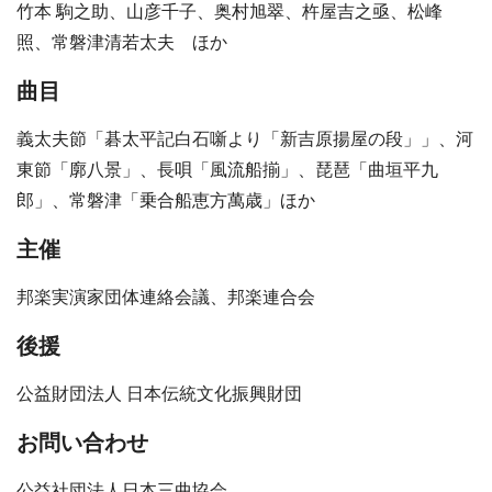
竹本 駒之助、山彦千子、奥村旭翠、杵屋吉之亟、松峰
照、常磐津清若太夫 ほか
曲目
義太夫節「碁太平記白石噺より「新吉原揚屋の段」」、河
東節「廓八景」、長唄「風流船揃」、琵琶「曲垣平九
郎」、常磐津「乗合船恵方萬歳」ほか
主催
邦楽実演家団体連絡会議、邦楽連合会
後援
公益財団法人 日本伝統文化振興財団
お問い合わせ
公益社団法人日本三曲協会