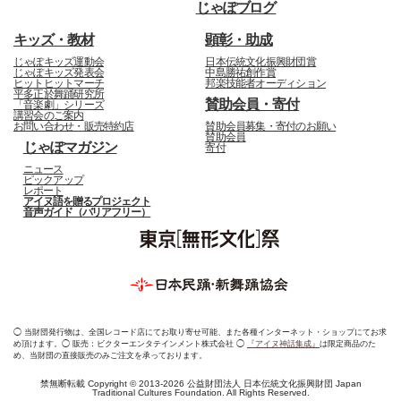
じゃぽブログ
キッズ・教材
顕彰・助成
じゃぽキッズ運動会
日本伝統文化振興財団賞
じゃぽキッズ発表会
中島勝祐創作賞
ヒットヒットマーチ
邦楽技能者オーディション
平多正於舞踊研究所
賛助会員・寄付
「音楽劇」シリーズ
講習会のご案内
お問い合わせ・販売特約店
賛助会員募集・寄付のお願い
賛助会員
じゃぽマガジン
寄付
ニュース
ピックアップ
レポート
アイヌ語を贈るプロジェクト
音声ガイド（バリアフリー）
◯ 当財団発行物は、全国レコード店にてお取り寄せ可能、また各種インターネット・ショップにてお求
め頂けます。◯ 販売：ビクターエンタテインメント株式会社 ◯
『アイヌ神話集成』
は限定商品のた
め、当財団の直接販売のみご注文を承っております。
禁無断転載 Copyright © 2013-2026 公益財団法人 日本伝統文化振興財団 Japan
Traditional Cultures Foundation. All Rights Reserved.