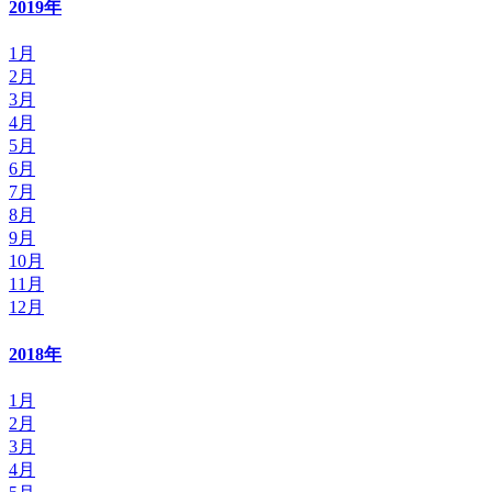
2019年
1月
2月
3月
4月
5月
6月
7月
8月
9月
10月
11月
12月
2018年
1月
2月
3月
4月