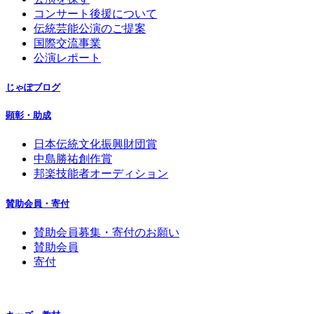
コンサート後援について
伝統芸能公演のご提案
国際交流事業
公演レポート
じゃぽブログ
顕彰・助成
日本伝統文化振興財団賞
中島勝祐創作賞
邦楽技能者オーディション
賛助会員・寄付
賛助会員募集・寄付のお願い
賛助会員
寄付