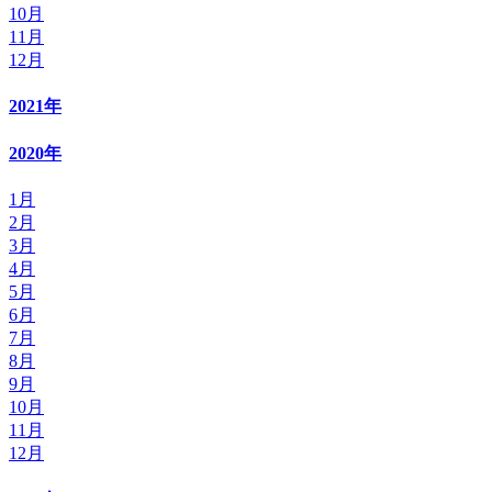
10月
11月
12月
2021年
2020年
1月
2月
3月
4月
5月
6月
7月
8月
9月
10月
11月
12月