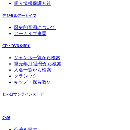
個人情報保護方針
デジタルアーカイブ
歴史的音源について
アーカイブ事業
CD・DVDを探す
ジャンル一覧から検索
発売年月/番号から検索
人名一覧から検索
クラシック
キッズ・保育教材
じゃぽオンラインストア
公演
公演を探す