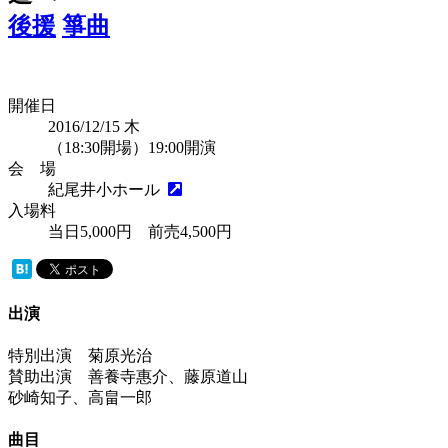
後援
箏曲
開催日
2016/12/15
木
（18:30開場）19:00開演
会 場
紀尾井小ホール
入場料
当日5,000円 前売4,500円
出演
特別出演 菊原光治
賛助出演 善養寺惠介、藤原道山
砂崎知子、高畠一郎
曲目