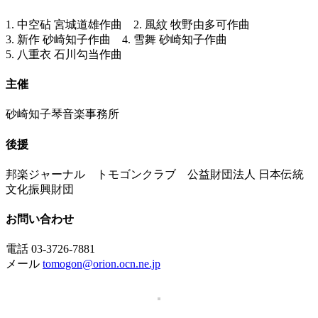
1. 中空砧 宮城道雄作曲 2. 風紋 牧野由多可作曲
3. 新作 砂崎知子作曲 4. 雪舞 砂崎知子作曲
5. 八重衣 石川勾当作曲
主催
砂崎知子琴音楽事務所
後援
邦楽ジャーナル トモゴンクラブ 公益財団法人 日本伝統
文化振興財団
お問い合わせ
電話 03-3726-7881
メール
tomogon@orion.ocn.ne.jp