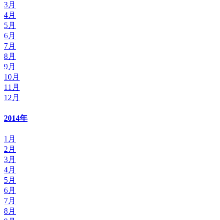
3月
4月
5月
6月
7月
8月
9月
10月
11月
12月
2014年
1月
2月
3月
4月
5月
6月
7月
8月