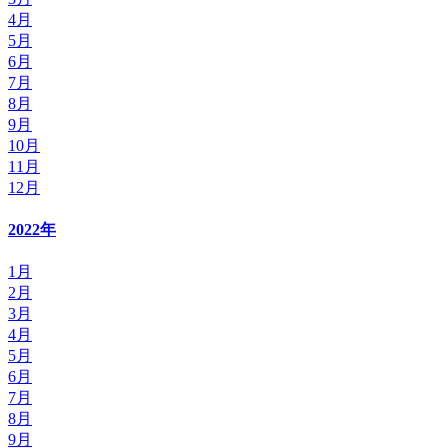
4月
5月
6月
7月
8月
9月
10月
11月
12月
2022年
1月
2月
3月
4月
5月
6月
7月
8月
9月