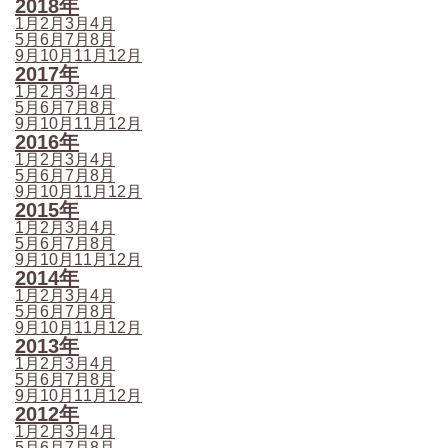
2018年
1月
2月
3月
4月
5月
6月
7月
8月
9月
10月
11月
12月
2017年
1月
2月
3月
4月
5月
6月
7月
8月
9月
10月
11月
12月
2016年
1月
2月
3月
4月
5月
6月
7月
8月
9月
10月
11月
12月
2015年
1月
2月
3月
4月
5月
6月
7月
8月
9月
10月
11月
12月
2014年
1月
2月
3月
4月
5月
6月
7月
8月
9月
10月
11月
12月
2013年
1月
2月
3月
4月
5月
6月
7月
8月
9月
10月
11月
12月
2012年
1月
2月
3月
4月
5月
6月
7月
8月