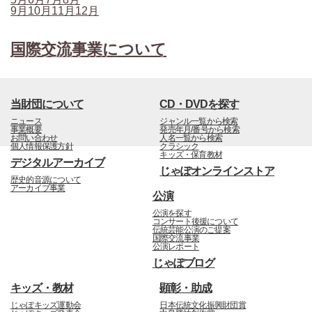
9月
10月
11月
12月
国際交流事業について
当財団について
CD・DVDを探す
ニュース
ジャンル一覧から検索
事業概要
発売年月/番号から検索
お問い合わせ
人名一覧から検索
個人情報保護方針
クラシック
キッズ・保育教材
デジタルアーカイブ
じゃぽオンラインストア
歴史的音源について
アーカイブ事業
公演
公演を探す
コンサート後援について
伝統芸能公演のご提案
国際交流事業
公演レポート
じゃぽブログ
キッズ・教材
顕彰・助成
じゃぽキッズ運動会
日本伝統文化振興財団賞