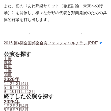
また、初の〈あわ邦楽サミット（徹底討論！未来への行
動）〉を開催し、様々な分野の代表と邦楽発展のための具
体的施策を打ち出します。
2016 第4回全国邦楽合奏フェスティバルチラシ [PDF]
公演を探す
主催
協賛
後援
共催
関連
2026年
1月
2月
3月
4月
5月
6月
7月
8月
9月
10月
11月
12月
終了した公演を探す
2025年
1月
2月
3月
4月
5月
6月
7月
8月