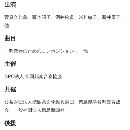
出演
菅原久仁義、藤本昭子、酒井松道、米川敏子、新井康子、
他
曲目
「邦楽器のためのコンポジション」 他
主催
NPO法人 全国邦楽合奏協会
共催
公益財団法人徳島県文化振興財団、徳島県学校邦楽育成
会、一般社団法人徳島新聞社
後援