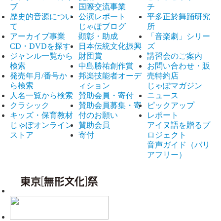
ブ
国際交流事業
チ
歴史的音源につい
公演レポート
平多正於舞踊研究
て
じゃぽブログ
所
アーカイブ事業
顕彰・助成
「音楽劇」シリー
CD・DVDを探す
日本伝統文化振興
ズ
ジャンル一覧から
財団賞
講習会のご案内
検索
中島勝祐創作賞
お問い合わせ・販
発売年月/番号か
邦楽技能者オーデ
売特約店
ら検索
ィション
じゃぽマガジン
人名一覧から検索
賛助会員・寄付
ニュース
クラシック
賛助会員募集・寄
ピックアップ
キッズ・保育教材
付のお願い
レポート
じゃぽオンライン
賛助会員
アイヌ語を贈るプ
ストア
寄付
ロジェクト
音声ガイド（バリ
アフリー）