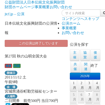
公益財団法人日本伝統文化振興財団
財団ホームページ
事業概要
お問い合わせ
jtcf.jp – 公演
コンテンツへスキップ
日本伝統文化振興財団の公演情
公演ホーム
事業概要
報
お問い合わせ
この公演は終了しています
公演を探す
主
協
後
第27回 秋の山唄全国大会
催
賛
援
共
関
終了
後援
民謡
催
連
開催日
2026年
2011/11/12
土
午前9時
1
2
3
4
会 場
月
月
月
月
宮城県涌谷町勤労福祉センター
5
6
7
8
入場料
月
月
月
月
二日間券 前売500円 当日700円