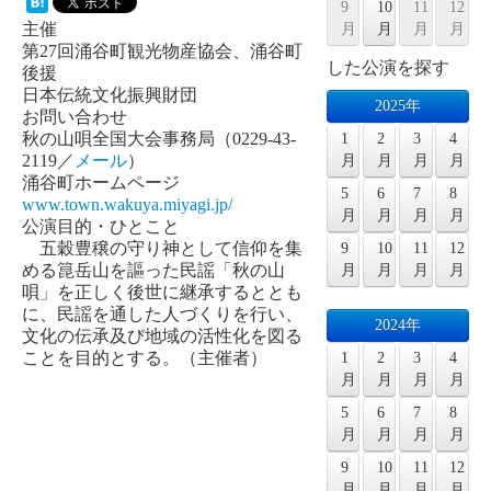
9
10
11
12
主催
月
月
月
月
第27回涌谷町観光物産協会、涌谷町
した公演を探す
後援
日本伝統文化振興財団
2025年
お問い合わせ
秋の山唄全国大会事務局（0229-43-
1
2
3
4
2119／
メール
）
月
月
月
月
涌谷町ホームページ
5
6
7
8
www.town.wakuya.miyagi.jp/
月
月
月
月
公演目的・ひとこと
五穀豊穣の守り神として信仰を集
9
10
11
12
める箟岳山を謳った民謡「秋の山
月
月
月
月
唄」を正しく後世に継承するととも
に、民謡を通した人づくりを行い、
2024年
文化の伝承及び地域の活性化を図る
ことを目的とする。（主催者）
1
2
3
4
月
月
月
月
5
6
7
8
月
月
月
月
9
10
11
12
月
月
月
月