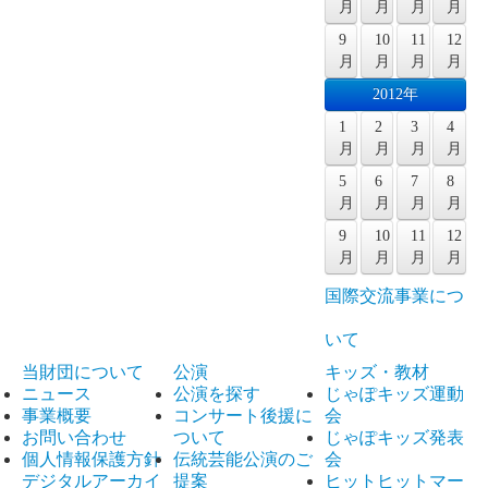
月
月
月
月
9
10
11
12
月
月
月
月
2012年
1
2
3
4
月
月
月
月
5
6
7
8
月
月
月
月
9
10
11
12
月
月
月
月
国際交流事業につ
いて
当財団について
公演
キッズ・教材
ニュース
公演を探す
じゃぽキッズ運動
事業概要
コンサート後援に
会
お問い合わせ
ついて
じゃぽキッズ発表
個人情報保護方針
伝統芸能公演のご
会
デジタルアーカイ
提案
ヒットヒットマー